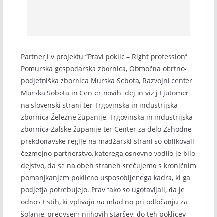
Partnerji v projektu “Pravi poklic – Right profession”
Pomurska gospodarska zbornica, Območna obrtno-
podjetniška zbornica Murska Sobota, Razvojni center
Murska Sobota in Center novih idej in vizij Ljutomer
na slovenski strani ter Trgovinska in industrijska
zbornica Železne županije, Trgovinska in industrijska
zbornica Zalske županije ter Center za delo Zahodne
prekdonavske regije na madžarski strani so oblikovali
čezmejno partnerstvo, katerega osnovno vodilo je bilo
dejstvo, da se na obeh straneh srečujemo s kroničnim
pomanjkanjem poklicno usposobljenega kadra, ki ga
podjetja potrebujejo. Prav tako so ugotavljali, da je
odnos tistih, ki vplivajo na mladino pri odločanju za
šolanje, predvsem njihovih staršev, do teh poklicev