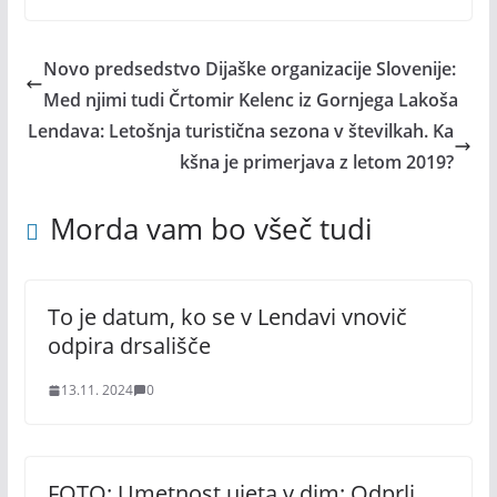
Novo predsedstvo Dijaške organizacije Slovenije:
Med njimi tudi Črtomir Kelenc iz Gornjega Lakoša
Lendava: Letošnja turistična sezona v številkah. Ka
kšna je primerjava z letom 2019?
Morda vam bo všeč tudi
To je datum, ko se v Lendavi vnovič
odpira drsališče
13.11. 2024
0
FOTO: Umetnost ujeta v dim: Odprli