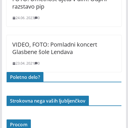
razstavo pip
24.06. 2023
0
VIDEO, FOTO: Pomladni koncert
Glasbene šole Lendava
23.04. 2021
0
Poletno delo?
Strokovna nega vaših ljubljenčkov
Procom