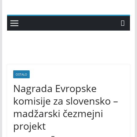
Skip
to
content
OSTALO
Nagrada Evropske
komisije za slovensko –
madžarski čezmejni
projekt