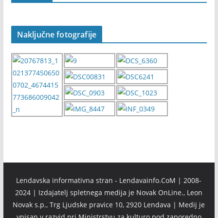
Naključne fotografije
Lendavska informativna stran - Lendavainfo.CoM | 2008-
2024 | Izdajatelj spletnega medija je Novak OnLine., Leon
Novak s.p., Trg Ljudske pravice 10, 2920 Lendava | Medij je
vpisan v razvid pri Ministrstvu za kulturo pod zaporedno