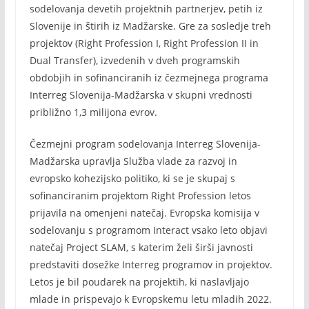
sodelovanja devetih projektnih partnerjev, petih iz
Slovenije in štirih iz Madžarske. Gre za sosledje treh
projektov (Right Profession I, Right Profession II in
Dual Transfer), izvedenih v dveh programskih
obdobjih in sofinanciranih iz čezmejnega programa
Interreg Slovenija-Madžarska v skupni vrednosti
približno 1,3 milijona evrov.
Čezmejni program sodelovanja Interreg Slovenija-
Madžarska upravlja Služba vlade za razvoj in
evropsko kohezijsko politiko, ki se je skupaj s
sofinanciranim projektom Right Profession letos
prijavila na omenjeni natečaj. Evropska komisija v
sodelovanju s programom Interact vsako leto objavi
natečaj Project SLAM, s katerim želi širši javnosti
predstaviti dosežke Interreg programov in projektov.
Letos je bil poudarek na projektih, ki naslavljajo
mlade in prispevajo k Evropskemu letu mladih 2022.