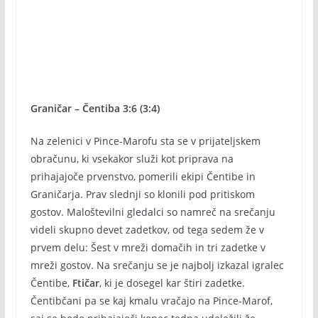
Graničar – Čentiba 3:6 (3:4)
Na zelenici v Pince-Marofu sta se v prijateljskem
obračunu, ki vsekakor služi kot priprava na
prihajajoče prvenstvo, pomerili ekipi Čentibe in
Graničarja. Prav slednji so klonili pod pritiskom
gostov. Maloštevilni gledalci so namreč na srečanju
videli skupno devet zadetkov, od tega sedem že v
prvem delu: Šest v mreži domačih in tri zadetke v
mreži gostov. Na srečanju se je najbolj izkazal igralec
Čentibe,
Ftičar
, ki je dosegel kar štiri zadetke.
Čentibčani pa se kaj kmalu vračajo na Pince-Marof,