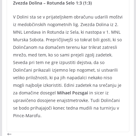
Zvezda Dolina – Rotunda Selo 1:3 (1:3)
V Dolini sta se v prijateljskem obračunu udarili moštvi
iz medobčinskih nogometnih lig. Zvezda Dolina iz 2.
MNL Lendava in Rotunda iz Sela, ki nastopa v 1. MNL
Murska Sobota. Prepričljivejši so tokrat bili gosti, ki so
Dolinčanom na domačem terenu kar trikrat zatresli
mrežo, med tem, ko so sami prejeli zgolj zadetek.
Seveda pri tem ne gre izpustiti dejstva, da so
Dolinčani prikazali izjemno lep nogomet, si ustvarili
veliko priložnosti, ki pa jih napadalci nekako niso
mogli najbolje izkoristiti. Edini zadetek na srečanju je
za domačine dosegel
Mihael Pozsgai
in sicer iz
upravičeno dosojene enajstmetrovke. Tudi Dolinčani
se bodo prihajajoči konec tedna mudili na turnirju v
Pince-Marofu.