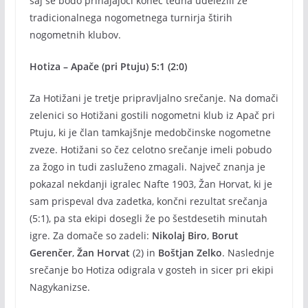
saj se bodo prihajajoči konec tedna udeležili že
tradicionalnega nogometnega turnirja štirih
nogometnih klubov.
Hotiza – Apače (pri Ptuju) 5:1 (2:0)
Za Hotižani je tretje pripravljalno srečanje. Na domači
zelenici so Hotižani gostili nogometni klub iz Apač pri
Ptuju, ki je član tamkajšnje medobčinske nogometne
zveze. Hotižani so čez celotno srečanje imeli pobudo
za žogo in tudi zasluženo zmagali. Največ znanja je
pokazal nekdanji igralec Nafte 1903, Žan Horvat, ki je
sam prispeval dva zadetka, končni rezultat srečanja
(5:1), pa sta ekipi dosegli že po šestdesetih minutah
igre. Za domače so zadeli:
Nikolaj Biro
,
Borut
Gerenčer
,
Žan
Horvat
(2) in
Boštjan Zelko
. Naslednje
srečanje bo Hotiza odigrala v gosteh in sicer pri ekipi
Nagykanizse.