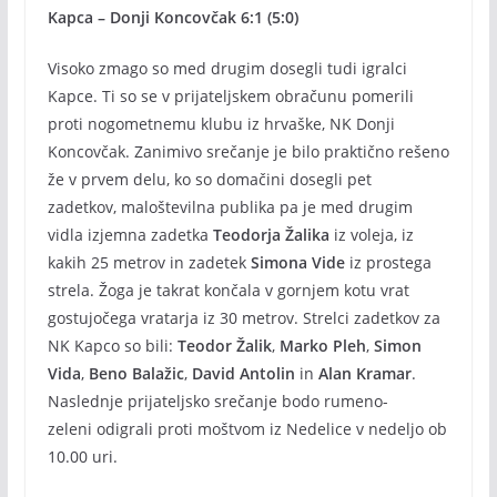
Kapca – Donji Koncovčak 6:1 (5:0)
Visoko zmago so med drugim dosegli tudi igralci
Kapce. Ti so se v prijateljskem obračunu pomerili
proti nogometnemu klubu iz hrvaške, NK Donji
Koncovčak. Zanimivo srečanje je bilo praktično rešeno
že v prvem delu, ko so domačini dosegli pet
zadetkov, maloštevilna publika pa je med drugim
vidla izjemna zadetka
Teodorja Žalika
iz voleja, iz
kakih 25 metrov in zadetek
Simona Vide
iz prostega
strela. Žoga je takrat končala v gornjem kotu vrat
gostujočega vratarja iz 30 metrov. Strelci zadetkov za
NK Kapco so bili:
Teodor Žalik
,
Marko Pleh
,
Simon
Vida
,
Beno Balažic
,
David Antolin
in
Alan Kramar
.
Naslednje prijateljsko srečanje bodo rumeno-
zeleni odigrali proti moštvom iz Nedelice v nedeljo ob
10.00 uri.