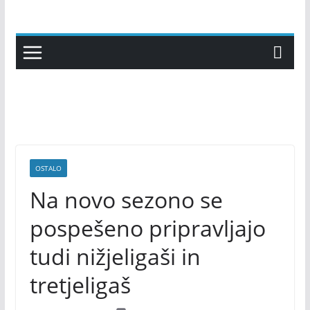
Skip
to
content
OSTALO
Na novo sezono se
pospešeno pripravljajo
tudi nižjeligaši in
tretjeligaš