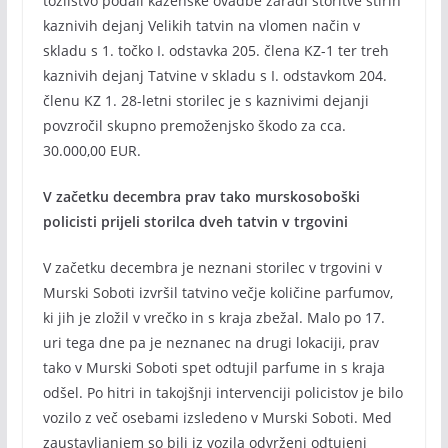
tožilstvo podali kazenske ovadbe zaradi storitve štirih
kaznivih dejanj Velikih tatvin na vlomen način v
skladu s 1. točko I. odstavka 205. člena KZ-1 ter treh
kaznivih dejanj Tatvine v skladu s I. odstavkom 204.
členu KZ 1. 28-letni storilec je s kaznivimi dejanji
povzročil skupno premoženjsko škodo za cca.
30.000,00 EUR.
V začetku decembra prav tako murskosoboški
policisti prijeli storilca dveh tatvin v trgovini
V začetku decembra je neznani storilec v trgovini v
Murski Soboti izvršil tatvino večje količine parfumov,
ki jih je zložil v vrečko in s kraja zbežal. Malo po 17.
uri tega dne pa je neznanec na drugi lokaciji, prav
tako v Murski Soboti spet odtujil parfume in s kraja
odšel. Po hitri in takojšnji intervenciji policistov je bilo
vozilo z več osebami izsledeno v Murski Soboti. Med
zaustavljanjem so bili iz vozila odvrženi odtujeni