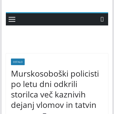
Skip
to
content
OSTALO
Murskosoboški policisti
po letu dni odkrili
storilca več kaznivih
dejanj vlomov in tatvin