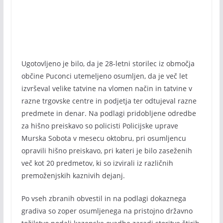
Ugotovljeno je bilo, da je 28-letni storilec iz območja
občine Puconci utemeljeno osumljen, da je več let
izvrševal velike tatvine na vlomen način in tatvine v
razne trgovske centre in podjetja ter odtujeval razne
predmete in denar. Na podlagi pridobljene odredbe
za hišno preiskavo so policisti Policijske uprave
Murska Sobota v mesecu oktobru, pri osumljencu
opravili hišno preiskavo, pri kateri je bilo zaseženih
več kot 20 predmetov, ki so izvirali iz različnih
premoženjskih kaznivih dejanj.
Po vseh zbranih obvestil in na podlagi dokaznega
gradiva so zoper osumljenega na pristojno državno