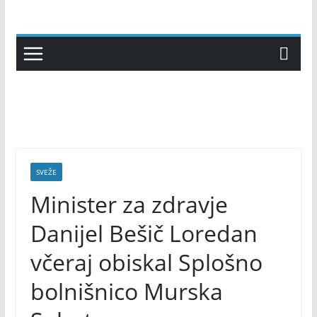
Skip
to
content
SVEŽE
Minister za zdravje
Danijel Bešič Loredan
včeraj obiskal Splošno
bolnišnico Murska