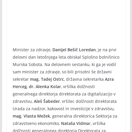
Minister za zdravje,
Danijel Bešič Loredan
, je na prvi
delovni dan letošnjega leta obiskal Splošno bolnišnico
Murska Sobota. Na delovnem sestanku, ki ga je vodil
sam minister za zdravje, so bili prisotni še državni
sekretar
mag. Tadej Ostrc
, državna sekretarka
Azra
Herceg
,
dr. Alenka Kolar
, vršilka dolžnosti
generalnega direktorja direktorata za digitalizacijo v
zdravstvu,
Aleš Šabeder
, vršilec dolžnosti direktorata
Urada za nadzor, kakovost in investicije v zdravstvu,
mag. Vlasta Mežek
, generalna direktorica Sektorja za
zdravstveno ekonomiko,
Nataša Vidma
r, vršilka
dolžnosti generalnega direktorja Direktorata za