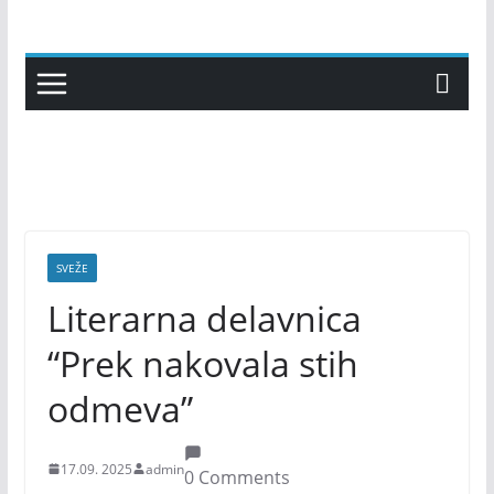
Skip
to
content
SVEŽE
Literarna delavnica
“Prek nakovala stih
odmeva”
17.09. 2025
admin
0 Comments