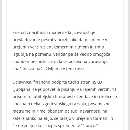
Ena od značilnosti moderne književnosti je
prevladovanje pesmi v prozi, tako da pesnjenje v
urejenih verzih z enakomernim ritmom in rimo
izgublja na pomenu, vendar pa še vedno omogoča
sodoben pesniški izraz, ki se odziva na vprašanja,
značilna za naša življenja v tem času.
Delavnica, finančno podprta tudi s strani JSKD
Ljubljana, se je posvetila pisanju v urejenih verzih. 11
prisotnih ljubiteljskih literatov iz Lendave in okolice je
spoznalo nekaj zgodovinskega razvoja, posamezne
metrume in rime, obenem pa tudi nevarnosti, na
katere lahko naletijo, če pišejo v urejenih formah, in
če ne želijo, da se izpis spremeni v “štanco.”