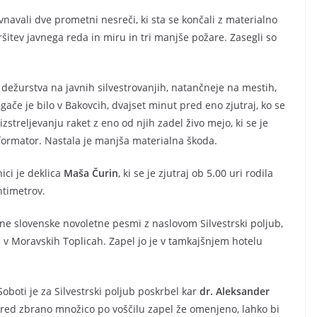
vnavali dve prometni nesreči, ki sta se končali z materialno
ršitev javnega reda in miru in tri manjše požare. Zasegli so
 dežurstva na javnih silvestrovanjih, natančneje na mestih,
gače je bilo v Bakovcih, dvajset minut pred eno zjutraj, ko se
izstreljevanju raket z eno od njih zadel živo mejo, ki se je
ansformator. Nastala je manjša materialna škoda.
ici je deklica
Maša Čurin
, ki se je zjutraj ob 5.00 uri rodila
ntimetrov.
nane slovenske novoletne pesmi z naslovom Silvestrski poljub,
e v Moravskih Toplicah. Zapel jo je v tamkajšnjem hotelu
Soboti je za Silvestrski poljub poskrbel kar
dr. Aleksander
n pred zbrano množico po voščilu zapel že omenjeno, lahko bi