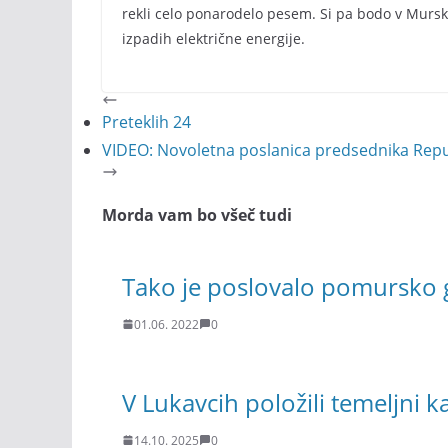
rekli celo ponarodelo pesem. Si pa bodo v Mursk
izpadih električne energije.
Preteklih 24
VIDEO: Novoletna poslanica predsednika Repu
Morda vam bo všeč tudi
Tako je poslovalo pomursko 
01.06. 2022
0
V Lukavcih položili temeljni k
14.10. 2025
0