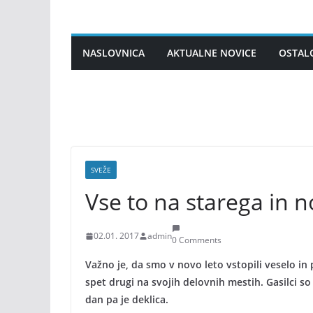
Skip
to
content
NASLOVNICA
AKTUALNE NOVICE
OSTAL
SVEŽE
Vse to na starega in 
02.01. 2017
admin
0 Comments
Važno je, da smo v novo leto vstopili veselo i
spet drugi na svojih delovnih mestih. Gasilci s
dan pa je deklica.