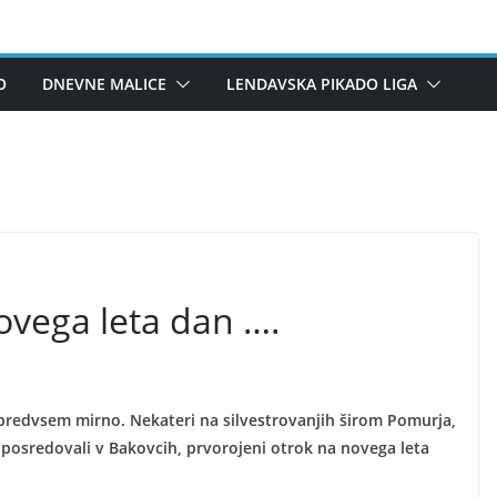
O
DNEVNE MALICE
LENDAVSKA PIKADO LIGA
novega leta dan ….
n predvsem mirno. Nekateri na silvestrovanjih širom Pomurja,
o posredovali v Bakovcih, prvorojeni otrok na novega leta