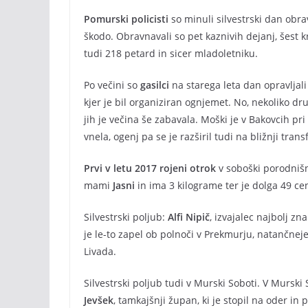
Pomurski policisti
so minuli silvestrski dan obra
škodo. Obravnavali so pet kaznivih dejanj, šest k
tudi 218 petard in sicer mladoletniku.
Po večini so
gasilci
na starega leta dan opravljali
kjer je bil organiziran ognjemet. No, nekoliko dru
jih je večina še zabavala. Moški je v Bakovcih pri 
vnela, ogenj pa se je razširil tudi na bližnji tr
Prvi v letu 2017 rojeni otrok
v soboški porodnišn
mami
Jasni
in ima 3 kilograme ter je dolga 49 ce
Silvestrski poljub:
Alfi Nipič
, izvajalec najbolj z
je le-to zapel ob polnoči v Prekmurju, natančnej
Livada.
Silvestrski poljub tudi v Murski Soboti. V Murski 
Jevšek
, tamkajšnji župan, ki je stopil na oder i