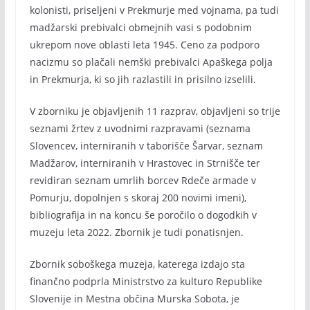
kolonisti, priseljeni v Prekmurje med vojnama, pa tudi
madžarski prebivalci obmejnih vasi s podobnim
ukrepom nove oblasti leta 1945. Ceno za podporo
nacizmu so plačali nemški prebivalci Apaškega polja
in Prekmurja, ki so jih razlastili in prisilno izselili.
V zborniku je objavljenih 11 razprav, objavljeni so trije
seznami žrtev z uvodnimi razpravami (seznama
Slovencev, interniranih v taborišče Šarvar, seznam
Madžarov, interniranih v Hrastovec in Strnišče ter
revidiran seznam umrlih borcev Rdeče armade v
Pomurju, dopolnjen s skoraj 200 novimi imeni),
bibliografija in na koncu še poročilo o dogodkih v
muzeju leta 2022. Zbornik je tudi ponatisnjen.
Zbornik soboškega muzeja, katerega izdajo sta
finančno podprla Ministrstvo za kulturo Republike
Slovenije in Mestna občina Murska Sobota, je