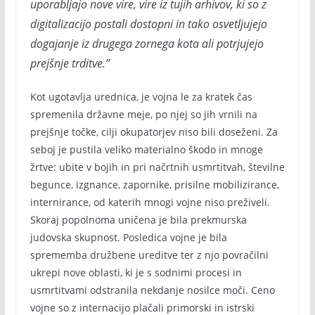
uporabljajo nove vire, vire iz tujih arhivov, ki so z
digitalizacijo postali dostopni in tako osvetljujejo
dogajanje iz drugega zornega kota ali potrjujejo
prejšnje trditve.”
Kot ugotavlja urednica, je vojna le za kratek čas
spremenila državne meje, po njej so jih vrnili na
prejšnje točke, cilji okupatorjev niso bili doseženi. Za
seboj je pustila veliko materialno škodo in mnoge
žrtve: ubite v bojih in pri načrtnih usmrtitvah, številne
begunce, izgnance, zapornike, prisilne mobilizirance,
internirance, od katerih mnogi vojne niso preživeli.
Skoraj popolnoma uničena je bila prekmurska
judovska skupnost. Posledica vojne je bila
sprememba družbene ureditve ter z njo povračilni
ukrepi nove oblasti, ki je s sodnimi procesi in
usmrtitvami odstranila nekdanje nosilce moči. Ceno
vojne so z internacijo plačali primorski in istrski