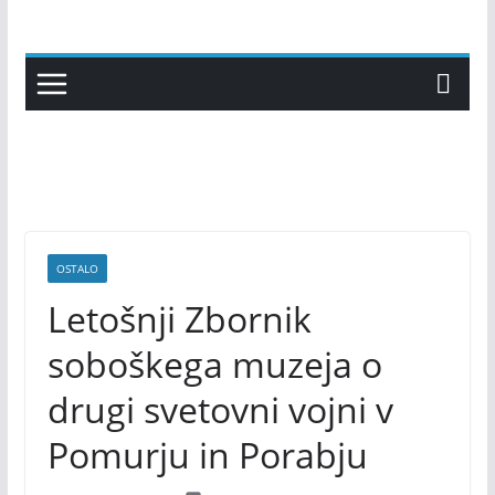
Skip
to
content
OSTALO
Letošnji Zbornik
soboškega muzeja o
drugi svetovni vojni v
Pomurju in Porabju