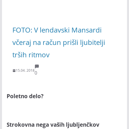
FOTO: V lendavski Mansardi
včeraj na račun prišli ljubitelji
trših ritmov
15.04. 2018
0
Poletno delo?
Strokovna nega vaših ljubljenčkov