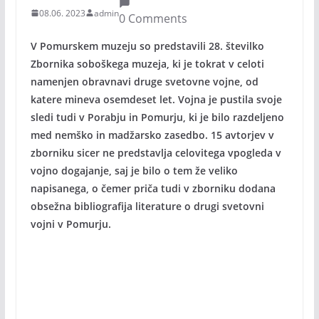
08.06. 2023
admin
0 Comments
V Pomurskem muzeju so predstavili 28. številko
Zbornika soboškega muzeja, ki je tokrat v celoti
namenjen obravnavi druge svetovne vojne, od
katere mineva osemdeset let. Vojna je pustila svoje
sledi tudi v Porabju in Pomurju, ki je bilo razdeljeno
med nemško in madžarsko zasedbo. 15 avtorjev v
zborniku sicer ne predstavlja celovitega vpogleda v
vojno dogajanje, saj je bilo o tem že veliko
napisanega, o čemer priča tudi v zborniku dodana
obsežna bibliografija literature o drugi svetovni
vojni v Pomurju.