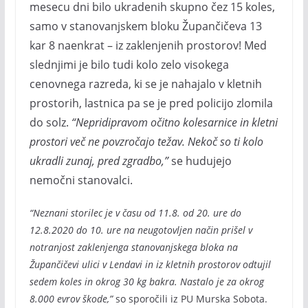
mesecu dni bilo ukradenih skupno čez 15 koles,
samo v stanovanjskem bloku Župančičeva 13
kar 8 naenkrat – iz zaklenjenih prostorov! Med
slednjimi je bilo tudi kolo zelo visokega
cenovnega razreda, ki se je nahajalo v kletnih
prostorih, lastnica pa se je pred policijo zlomila
do solz.
“Nepridipravom očitno kolesarnice in kletni
prostori več ne povzročajo težav. Nekoč so ti kolo
ukradli zunaj, pred zgradbo,”
se hudujejo
nemočni stanovalci.
“Neznani storilec je v času od 11.8. od 20. ure do
12.8.2020 do 10. ure na neugotovljen način prišel v
notranjost zaklenjenga stanovanjskega bloka na
Župančičevi ulici v Lendavi in iz kletnih prostorov odtujil
sedem koles in okrog 30 kg bakra. Nastalo je za okrog
8.000 evrov škode,”
so sporočili iz PU Murska Sobota.