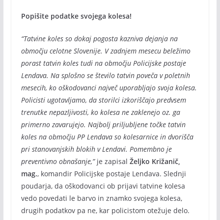
Popišite podatke svojega kolesa!
“Tatvine koles so dokaj pogosta kazniva dejanja na
območju celotne Slovenije. V zadnjem mesecu beležimo
porast tatvin koles tudi na območju Policijske postaje
Lendava. Na splošno se število tatvin poveča v poletnih
mesecih, ko oškodovanci največ uporabljajo svoja kolesa.
Policisti ugotavljamo, da storilci izkoriščajo predvsem
trenutke nepazljivosti, ko kolesa ne zaklenejo oz. ga
primerno zavarujejo. Najbolj priljubljene točke tatvin
koles na območju PP Lendava so kolesarnice in dvorišča
pri stanovanjskih blokih v Lendavi. Pomembno je
preventivno obnašanje,”
je zapisal
Željko Križanič,
mag.
, komandir Policijske postaje Lendava. Slednji
poudarja, da oškodovanci ob prijavi tatvine kolesa
vedo povedati le barvo in znamko svojega kolesa,
drugih podatkov pa ne, kar policistom otežuje delo.