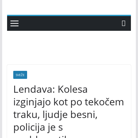
Skip
to
content
SVEŽE
Lendava: Kolesa
izginjajo kot po tekočem
traku, ljudje besni,
policija je s