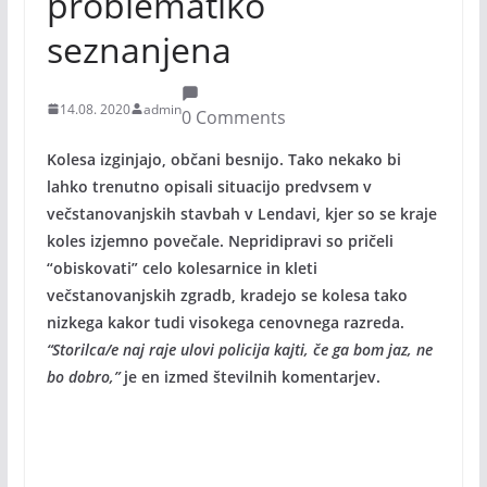
problematiko
seznanjena
14.08. 2020
admin
0 Comments
Kolesa izginjajo, občani besnijo. Tako nekako bi
lahko trenutno opisali situacijo predvsem v
večstanovanjskih stavbah v Lendavi, kjer so se kraje
koles izjemno povečale. Nepridipravi so pričeli
“obiskovati” celo kolesarnice in kleti
večstanovanjskih zgradb, kradejo se kolesa tako
nizkega kakor tudi visokega cenovnega razreda.
“Storilca/e naj raje ulovi policija kajti, če ga bom jaz, ne
bo dobro,”
je en izmed številnih komentarjev.