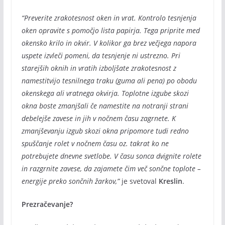
“Preverite zrakotesnost oken in vrat. Kontrolo tesnjenja
oken opravite s pomočjo lista papirja. Tega priprite med
okensko krilo in okvir. V kolikor ga brez večjega napora
uspete izvleči pomeni, da tesnjenje ni ustrezno. Pri
starejših oknih in vratih izboljšate zrakotesnost z
namestitvijo tesnilnega traku (guma ali pena) po obodu
okenskega ali vratnega okvirja. Toplotne izgube skozi
okna boste zmanjšali če namestite na notranji strani
debelejše zavese in jih v nočnem času zagrnete. K
zmanjševanju izgub skozi okna pripomore tudi redno
spuščanje rolet v nočnem času oz. takrat ko ne
potrebujete dnevne svetlobe. V času sonca dvignite rolete
in razgrnite zavese, da zajamete čim več sončne toplote –
energije preko sončnih žarkov,”
je svetoval
Kreslin
.
Prezračevanje?