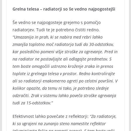
Grelna telesa – radiatorji so še vedno najpogostejši
Še vedno se najpogosteje grejemo s pomočjo
radiatorjev. Tudi te je potrebno čistiti redno.
“Umazanija in prah, ki se nabira med rebri lahko
zmanjša toplotno moč radiatorja tudi do 30-odstotkov,
kar posledično pomeni višje stroške za ogrevanje. Pred in
na radiator ne postavljajte ali odlagajte predmetov. S
tem boste omogočili ustrezno kroženje zraka in prenos
toplote iz grelnega telesa v prostor. Redno kontrolirajte
ali so radiatorji enakomerno ogreti po celotni površini. V
kolikor opazite, da temu ni tako, je potrebno slednje
odzračiti. Zrak v sistemu lahko poveča stroške ogrevanja
tudi za 15-odstotkov.”
Efektivnost lahko povečate z reflektorji:
“Za radiatorje,
ki so vgrajeni na zunanjo steno namestite reflektor
(aluminijasta folija na penasti osnovi). S tem boste večji