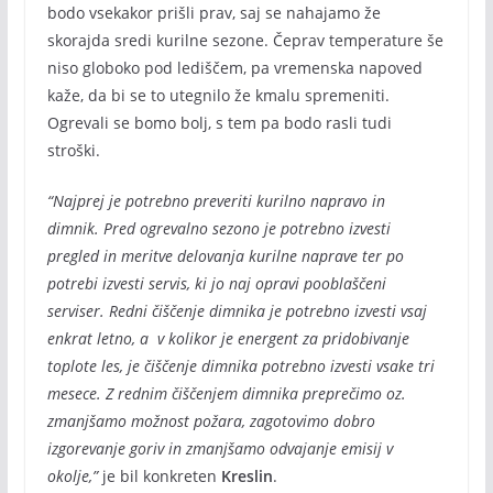
bodo vsekakor prišli prav, saj se nahajamo že
skorajda sredi kurilne sezone. Čeprav temperature še
niso globoko pod lediščem, pa vremenska napoved
kaže, da bi se to utegnilo že kmalu spremeniti.
Ogrevali se bomo bolj, s tem pa bodo rasli tudi
stroški.
“Najprej je potrebno preveriti kurilno napravo in
dimnik. Pred ogrevalno sezono je potrebno izvesti
pregled in meritve delovanja kurilne naprave ter po
potrebi izvesti servis, ki jo naj opravi pooblaščeni
serviser. Redni čiščenje dimnika je potrebno izvesti vsaj
enkrat letno, a v kolikor je energent za pridobivanje
toplote les, je čiščenje dimnika potrebno izvesti vsake tri
mesece. Z rednim čiščenjem dimnika preprečimo oz.
zmanjšamo možnost požara, zagotovimo dobro
izgorevanje goriv in zmanjšamo odvajanje emisij v
okolje,”
je bil konkreten
Kreslin
.