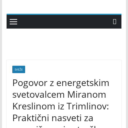
Skip
to
content
SVEŽE
Pogovor z energetskim
svetovalcem Miranom
Kreslinom iz Trimlinov:
Praktični nasveti za