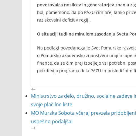
povezovalca nosilcev in generatorjev znanja z
bolj pomembno, da bo PAZU čim prej lahko pričel
raziskovalni deficit v regiji.
O situaciji tudi na minulem zasedanju Sveta Po
Na podlagi povedanega je Svet Pomurske razvoje 
o Pomursko akademsko znanstveni uniji in apelir
finance, da se čim prej izpeljejo vsi potrebni p
potrditvijo programa dela PAZU in posledičnim f
Ministrstvo za delo, družino, socialne zadeve 
svoje plačilne liste
MO Murska Sobota včeraj prevzela pridobljeni 
uspešno podaljšal