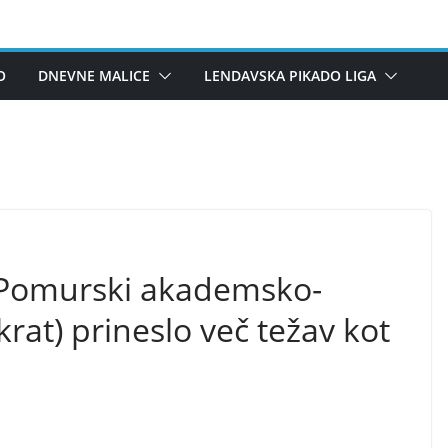
O
DNEVNE MALICE
LENDAVSKA PIKADO LIGA
o Pomurski akademsko-
krat) prineslo več težav kot