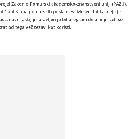
sprejel Zakon o Pomurski akademsko-znanstveni uniji (PAZU),
tni člani Kluba pomurskih poslancev. Mesec dni kasneje je
stanovni akti, pripravljen je bil program dela in pričeli so
rat od tega več težav, kot koristi.