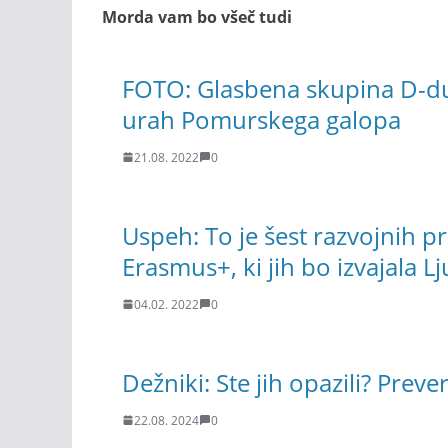
Morda vam bo všeč tudi
FOTO: Glasbena skupina D-du
urah Pomurskega galopa
21.08. 2022
0
Uspeh: To je šest razvojnih 
Erasmus+, ki jih bo izvajala 
04.02. 2022
0
Dežniki: Ste jih opazili? Preve
22.08. 2024
0