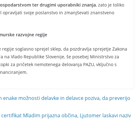
 gospodarstvom ter drugimi uporabniki znanja
, zato je toliko
 opravljati svoje poslanstvo in zmanjševati znanstveno
murske razvojne regije
regije soglasno sprejel sklep, da pozdravlja sprejetje Zakona
a na Vlado Republike Slovenije, še posebej Ministrstvo za
ostopki za pričetek nemotenega delovanja PAZU, vključno s
inanciranjem.
in enake možnosti delavke in delavce poziva, da preverijo
certifikat Mladim prijazna občina, Ljutomer laskavi naziv