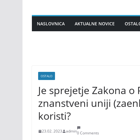
Skip
to
content
NASLOVNICA
AKTUALNE NOVICE
OSTAL
OSTALO
Je sprejetje Zakona 
znanstveni uniji (zaen
koristi?
23.02. 2023
admin
0 Comments