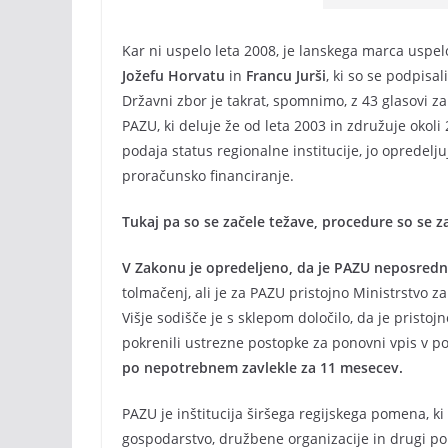
Kar ni uspelo leta 2008, je lanskega marca us
Jožefu Horvatu
in
Francu Jurši
, ki so se podpisa
Državni zbor je takrat, spomnimo, z 43 glasovi za
PAZU, ki deluje že od leta 2003 in združuje oko
podaja status regionalne institucije, jo opredel
proračunsko financiranje.
Tukaj pa so se začele težave, procedure so se 
V Zakonu je opredeljeno, da je PAZU neposredn
tolmačenj, ali je za PAZU pristojno Ministrstvo za
Višje sodišče je s sklepom določilo, da je pristoj
pokrenili ustrezne postopke za ponovni vpis v po
po nepotrebnem zavlekle za 11 mesecev.
PAZU je inštitucija širšega regijskega pomena, ki
gospodarstvo, družbene organizacije in drugi p