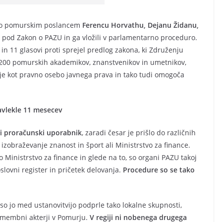
pelo pomurskim poslancem
Ferencu Horvathu, Dejanu Židanu,
li pod Zakon o PAZU in ga vložili v parlamentarno proceduro.
 in 11 glasovi proti sprejel predlog zakona, ki Združenju
li 200 pomurskih akademikov, znanstvenikov in umetnikov,
juje kot pravno osebo javnega prava in tako tudi omogoča
zavlekle 11 mesecev
i proračunski uporabnik
, zaradi česar je prišlo do različnih
 izobraževanje znanost in šport ali Ministrstvo za finance.
no Ministrstvo za finance in glede na to, so organi PAZU takoj
slovni register in pričetek delovanja.
Procedure so se tako
 so jo med ustanovitvijo podprle tako lokalne skupnosti,
omembni akterji v Pomurju.
V regiji ni nobenega drugega