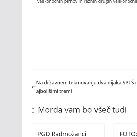
velikonočnih pirhov in raznih drugih velikonočni
Na državnem tekmovanju dva dijaka SPTŠ 
ajboljšimi tremi
Morda vam bo všeč tudi
PGD Radmožanci
FOTO: