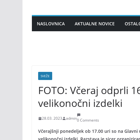
Skip
to
content
NASLOVNICA
AKTUALNE NOVICE
OSTAL
SVEŽE
FOTO: Včeraj odprli 16.
velikonočni izdelki
28.03. 2023
admin
0 Comments
Včerajšnji ponedeljek ob 17.00 uri so na Glavni u
velikonočni izdelki. Razstava je sicer organizir