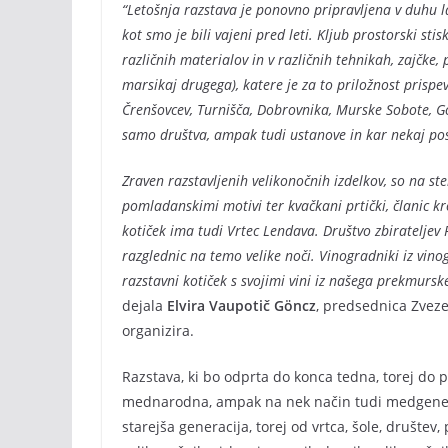
“Letošnja razstava je ponovno pripravljena v duhu l
kot smo je bili vajeni pred leti. Kljub prostorski stis
različnih materialov in v različnih tehnikah, zajčke, pt
marsikaj drugega), katere je za to priložnost prispe
Črenšovcev, Turnišča, Dobrovnika, Murske Sobote, G
samo društva, ampak tudi ustanove in kar nekaj po
Zraven razstavljenih velikonočnih izdelkov, so na st
pomladanskimi motivi ter kvačkani prtički, članic kro
kotiček ima tudi Vrtec Lendava. Društvo zbirateljev
razglednic na temo velike noči. Vinogradniki iz vino
razstavni kotiček s svojimi vini iz našega prekmurs
dejala
Elvira Vaupotič Göncz
, predsednica Zveze
organizira.
Razstava, ki bo odprta do konca tedna, torej do 
mednarodna, ampak na nek način tudi medgeneraci
starejša generacija, torej od vrtca, šole, društev