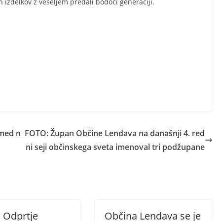
h izdelkov z veseljem predali bodoči generaciji.
med n
FOTO: Župan Občine Lendava na današnji 4. red
ni seji občinskega sveta imenoval tri podžupane
 Odprtje
Občina Lendava se je