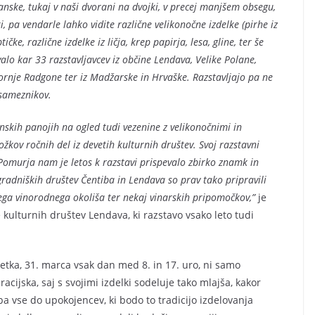
anske, tukaj v naši dvorani na dvojki, v precej manjšem obsegu,
ki, pa vendarle lahko vidite različne velikonočne izdelke (pirhe iz
ičke, različne izdelke iz ličja, krep papirja, lesa, gline, ter še
valo kar 33 razstavljavcev iz občine Lendava, Velike Polane,
ornje Radgone ter iz Madžarske in Hrvaške. Razstavljajo pa ne
sameznikov.
enskih panojih na ogled tudi vezenine z velikonočnimi in
žkov ročnih del iz devetih kulturnih društev. Svoj razstavni
 Pomurja nam je letos k razstavi prispevalo zbirko znamk in
gradniških društev Čentiba in Lendava so prav tako pripravili
kega vinorodnega okoliša ter nekaj vinarskih pripomočkov,”
je
 kulturnih društev Lendava, ki razstavo vsako leto tudi
petka, 31. marca vsak dan med 8. in 17. uro, ni samo
jska, saj s svojimi izdelki sodeluje tako mlajša, kakor
, pa vse do upokojencev, ki bodo to tradicijo izdelovanja