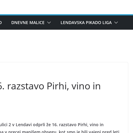
O
DNEVNE MALICE
LENDAVSKA PIKADO LIGA
 razstavo Pirhi, vino in
lici 2 v Lendavi odprli že 16. razstavo Pirhi, vino in
ana v precej manjšem obsegu, kot smo je bili vajeni pred leti,