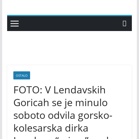
Skip
to
content
OSTALO
FOTO: V Lendavskih
Goricah se je minulo
soboto odvila gorsko-
kolesarska dirka