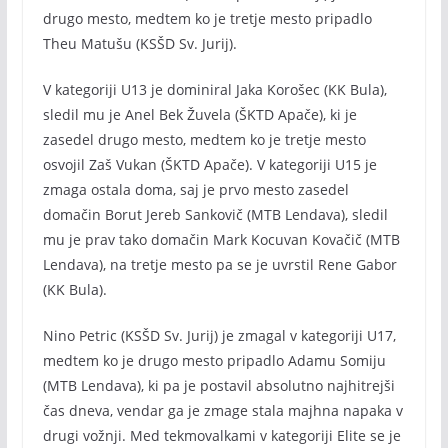
drugo mesto, medtem ko je tretje mesto pripadlo
Theu Matušu (KSŠD Sv. Jurij).
V kategoriji U13 je dominiral Jaka Korošec (KK Bula),
sledil mu je Anel Bek Žuvela (ŠKTD Apače), ki je
zasedel drugo mesto, medtem ko je tretje mesto
osvojil Zaš Vukan (ŠKTD Apače). V kategoriji U15 je
zmaga ostala doma, saj je prvo mesto zasedel
domačin Borut Jereb Sankovič (MTB Lendava), sledil
mu je prav tako domačin Mark Kocuvan Kovačič (MTB
Lendava), na tretje mesto pa se je uvrstil Rene Gabor
(KK Bula).
Nino Petric (KSŠD Sv. Jurij) je zmagal v kategoriji U17,
medtem ko je drugo mesto pripadlo Adamu Somiju
(MTB Lendava), ki pa je postavil absolutno najhitrejši
čas dneva, vendar ga je zmage stala majhna napaka v
drugi vožnji. Med tekmovalkami v kategoriji Elite se je