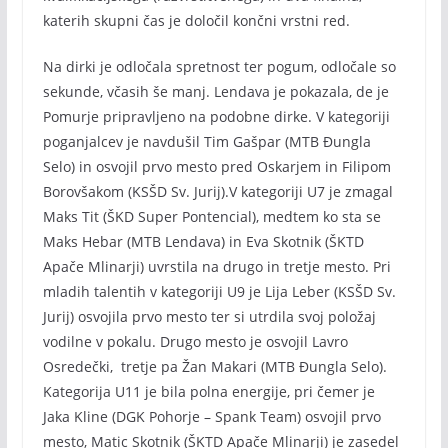
katerih skupni čas je določil končni vrstni red.
Na dirki je odločala spretnost ter pogum, odločale so
sekunde, včasih še manj. Lendava je pokazala, de je
Pomurje pripravljeno na podobne dirke. V kategoriji
poganjalcev je navdušil Tim Gašpar (MTB Đungla
Selo) in osvojil prvo mesto pred Oskarjem in Filipom
Borovšakom (KSŠD Sv. Jurij).V kategoriji U7 je zmagal
Maks Tit (ŠKD Super Pontencial), medtem ko sta se
Maks Hebar (MTB Lendava) in Eva Skotnik (ŠKTD
Apače Mlinarji) uvrstila na drugo in tretje mesto. Pri
mladih talentih v kategoriji U9 je Lija Leber (KSŠD Sv.
Jurij) osvojila prvo mesto ter si utrdila svoj položaj
vodilne v pokalu. Drugo mesto je osvojil Lavro
Osredečki, tretje pa Žan Makari (MTB Đungla Selo).
Kategorija U11 je bila polna energije, pri čemer je
Jaka Kline (DGK Pohorje – Spank Team) osvojil prvo
mesto, Matic Skotnik (ŠKTD Apače Mlinarji) je zasedel