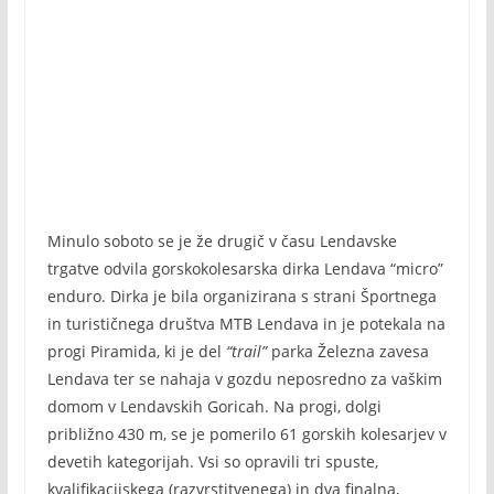
Minulo soboto se je že drugič v času Lendavske
trgatve odvila gorskokolesarska dirka Lendava “micro”
enduro. Dirka je bila organizirana s strani Športnega
in turističnega društva MTB Lendava in je potekala na
progi Piramida, ki je del
“trail”
parka Železna zavesa
Lendava ter se nahaja v gozdu neposredno za vaškim
domom v Lendavskih Goricah. Na progi, dolgi
približno 430 m, se je pomerilo 61 gorskih kolesarjev v
devetih kategorijah. Vsi so opravili tri spuste,
kvalifikacijskega (razvrstitvenega) in dva finalna,