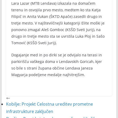
Lara Lazar (MTB Lendava) izkazala na domačem
terenu in osvojila prvo mesto, medtem ko sta Katja
Filipič in Anita Vukan (ŠKTD Apače) zasedli drugo in
tretje mesto. V najštevilčnejši kategoriji Elite moški je
ponovno zmagal Aleš Gomboc (KSŠD Sveti Jurij), na
drugo in tretje mesto sta se uvrstila Luka Ploj in Sašo
Tomović (KSŠD Sveti Jurij).
Dogajanje med in po dirki se je odvijalo na terasi in
parkirišču vaškega doma v Lendavskih Goricah, kjer
so bile s strani župana občine Lendava Janeza
Magyarja podeljene medalje najhitrejšim.
Kobilje: Projekt Celostna ureditev prometne
infrastrukture zaključen