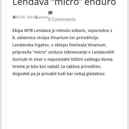
Lendava “micro” enduro
05.09. 2023
admin
0 Comments
Ekipa MTB Lendava je minulo soboto, vzporedno z
8. obletnico stolpa Vinarium ter prireditvijo
Lendavska trgatev, v sklopu Festivala Vinarium,
pripravila “micro” enduro tekmovanje v Lendavskih
Goricah in sicer v neposredni bližini vaškega doma.
Vreme je bilo kot nalašč za takšno prireditev,
dogodek pa je privabil tudi kar nekaj gledalcev.