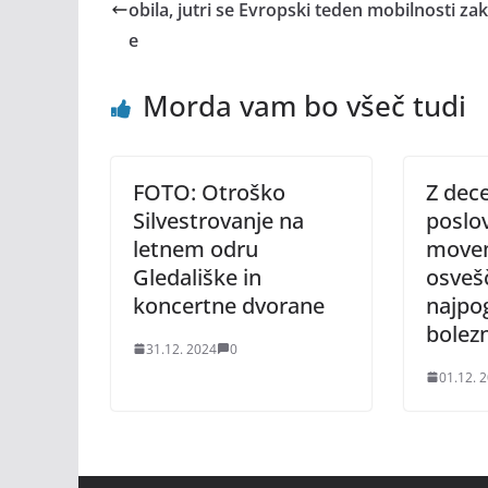
obila, jutri se Evropski teden mobilnosti zak
e
Morda vam bo všeč tudi
FOTO: Otroško
Z dec
Silvestrovanje na
poslov
letnem odru
movem
Gledališke in
osvešč
koncertne dvorane
najpo
bolezn
31.12. 2024
0
01.12. 