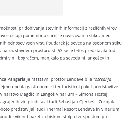
žnosti pridobivanja številnih informacij z različnih virov
javce ostaja pomembno stičišče navezovanja stikov med
ovnih odnosov vseh vrst. Poudarek je seveda na osebnem stiku,
C, na razstavnem prostoru št. 53 se je letos predstavila tudi
skimi vini, bogračem, manjkalo pa seveda ni langošev in
nca Pangerla
je razstavni prostor Lendave bila
“osrednja
sejmu dodala gastronomski ter turistični paket predstavitve.
a Vinarstvo Magdič in Langoš Vinarium – Simona Hostej
 nagrajenih vin predstavil tudi Sebastjan Gjerkeš – Zoknjak
soboto predstavljali tudi Thermal Resort Lendava in Vinarium
onudili vikend paket z obiskom stolpa ter spustom po