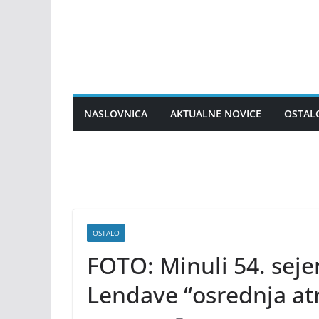
Skip
to
content
NASLOVNICA
AKTUALNE NOVICE
OSTAL
OSTALO
FOTO: Minuli 54. sej
Lendave “osrednja at