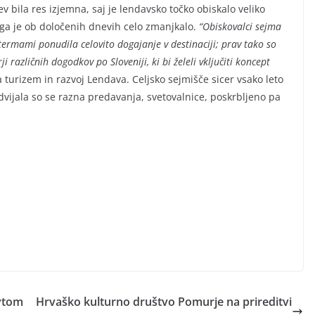
ev bila res izjemna, saj je lendavsko točko obiskalo veliko
ki ga je ob določenih dnevih celo zmanjkalo.
“Obiskovalci sejma
termami ponudila celovito dogajanje v destinaciji; prav tako so
i različnih dogodkov po Sloveniji, ki bi želeli vključiti koncept
a turizem in razvoj Lendava. Celjsko sejmišče sicer vsako leto
vijala so se razna predavanja, svetovalnice, poskrbljeno pa
avtom
Hrvaško kulturno društvo Pomurje na prireditvi