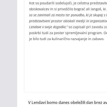
Kot so poudarili sodelujoči, je celotna predstavit
obiskovalcev in si privoščilo bograč ali langoš, 
so se zanimali za mesto ter ponudbo, ki je skupaj s 
predstavitveni prostor obiskali mediji in organizatorj
Lendave v svoje dogodke,”
so zapisali pri zavodu z
poskrbi tudi za pester spremljevalni program. Od
je bilo tudi za kulinarično razvajanje in zabavo.
V Lendavi bomo danes obeležili dan brez 