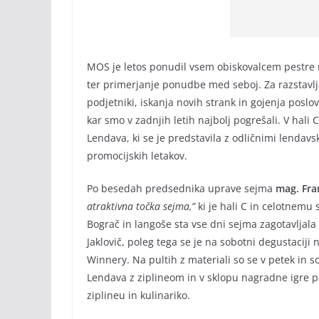
MOS je letos ponudil vsem obiskovalcem pestre mo
ter primerjanje ponudbe med seboj. Za razstavl
podjetniki, iskanja novih strank in gojenja posl
kar smo v zadnjih letih najbolj pogrešali. V hali 
Lendava, ki se je predstavila z odličnimi lendav
promocijskih letakov.
Po besedah predsednika uprave sejma
mag. Fra
atraktivna točka sejma,”
ki je hali C in celotnemu 
Bograč in langoše sta vse dni sejma zagotavljal
Jaklovič, poleg tega se je na sobotni degustaciji
Winnery. Na pultih z materiali so se v petek in 
Lendava z ziplineom in v sklopu nagradne igre p
ziplineu in kulinariko.