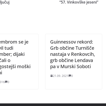
ljučuj
“57. Vinkovške jeseni”
embrom se je
Guinnessov rekord:
il tudi
Grb občine Turnišče
ber; dijaki
nastaja v Renkovcih,
ali o
grb občine Lendava
gostejši moški
pa v Murski Soboti
i
21.09. 2021
0
2016
0