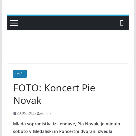
Skip
to
content
SVEŽE
FOTO: Koncert Pie
Novak
23.05. 2022
admin
Mlada sopranistka iz Lendave, Pia Novak, je minulo
soboto v Gledališki in koncertni dvorani izvedla