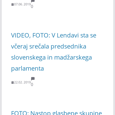
07.06. 2019
0
VIDEO, FOTO: V Lendavi sta se
včeraj srečala predsednika
slovenskega in madžarskega
parlamenta
22.02. 2019
0
FOTO: Nastop glasbene skupine