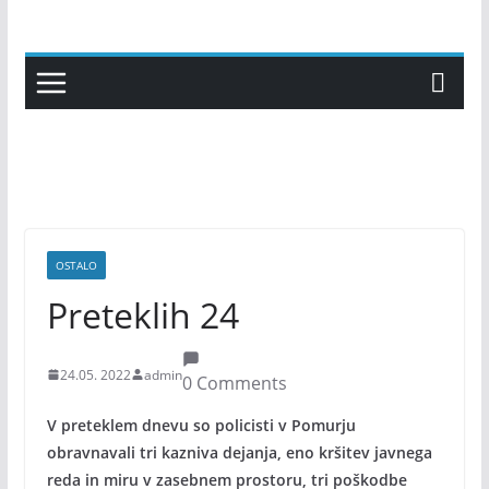
Skip
to
content
OSTALO
Preteklih 24
24.05. 2022
admin
0 Comments
V preteklem dnevu so policisti v Pomurju
obravnavali tri kazniva dejanja, eno kršitev javnega
reda in miru v zasebnem prostoru, tri poškodbe