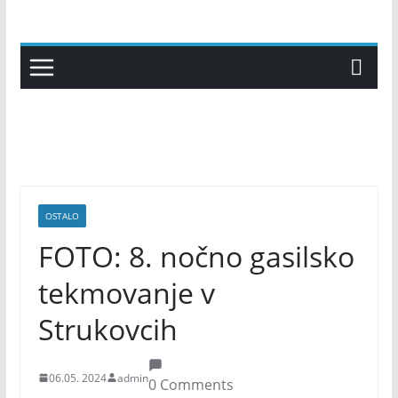
Skip
to
content
OSTALO
FOTO: 8. nočno gasilsko
tekmovanje v
Strukovcih
06.05. 2024
admin
0 Comments