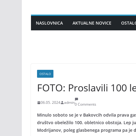
Skip
to
content
NASLOVNICA
AKTUALNE NOVICE
OSTAL
OSTALO
FOTO: Proslavili 100 
06.05. 2024
admin
0 Comments
Minulo soboto se je v Bakovcih odvila prava gas
društvo obeležilo 100. obletnico obstoja. Lep j
Modrijanov, poleg glasbenega programa pa je d