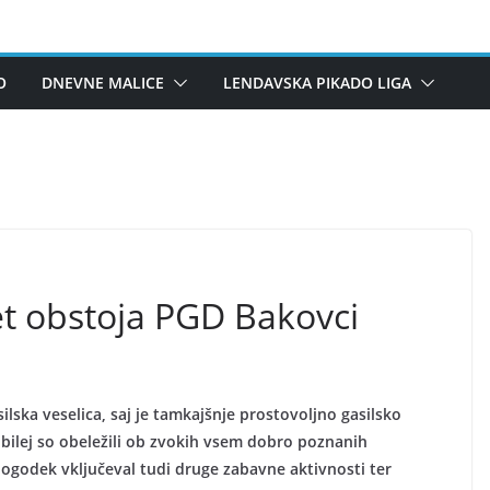
O
DNEVNE MALICE
LENDAVSKA PIKADO LIGA
let obstoja PGD Bakovci
ilska veselica, saj je tamkajšnje prostovoljno gasilsko
ubilej so obeležili ob zvokih vsem dobro poznanih
ogodek vključeval tudi druge zabavne aktivnosti ter