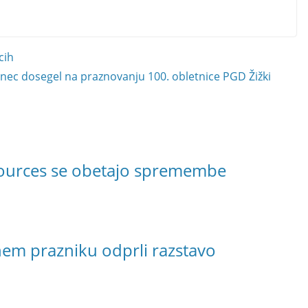
cih
nec dosegel na praznovanju 100. obletnice PGD Žižki
esources se obetajo spremembe
em prazniku odprli razstavo