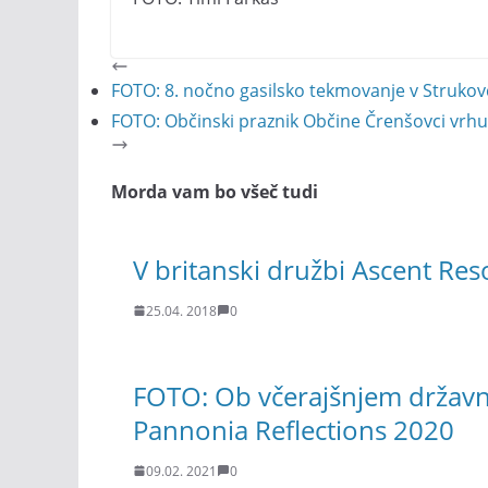
FOTO: 8. nočno gasilsko tekmovanje v Strukov
FOTO: Občinski praznik Občine Črenšovci vrhu
Morda vam bo všeč tudi
V britanski družbi Ascent R
25.04. 2018
0
FOTO: Ob včerajšnjem državn
Pannonia Reflections 2020
09.02. 2021
0