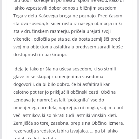
biti dobri sosedje in po navadi sploh ne vedo, kako bi
lahko vzpostavili dober odnos z bližnjim sosedom.
Tega v delu Kašovega brega ne poznajo. Pred časom
sta dva soseda, ki sicer nista iz našega območja in ki
sta v družinskem razmerju, pričela urejati svoji
vikendici, odločila pa sta se, da bosta zemljišči pred
svojima objektoma asfaltirala predvsem zaradi lepše
dostopnosti in parkiranja.
Ideja je tako prišla na ušesa sosedom, ki so strnili
glave in se skupaj z omenjenima sosedoma
dogovorili, da bi bilo dobro, če bi asfaltirali kar
celotno pot ter jo priključili občinski cesti. Občina
Lendava je namreč asfalt “potegnila” vse do
omenjenega predela, naprej pa ni mogla, saj ima pot
več lastnikov, ki so hkrati tudi lastniki vinskih kleti.
Zemljišča so torej zasebna, prepis na Občino, izmera,
rezervacija sredstev, izbira izvajalca, … pa bi lahko
trajala še leta in leta.