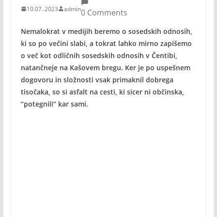
10.07. 2023
admin
0 Comments
Nemalokrat v medijih beremo o sosedskih odnosih,
ki so po večini slabi, a tokrat lahko mirno zapišemo
o več kot odličnih sosedskih odnosih v Čentibi,
natančneje na Kašovem bregu. Ker je po uspešnem
dogovoru in složnosti vsak primaknil dobrega
tisočaka, so si asfalt na cesti, ki sicer ni občinska,
“potegnili” kar sami.