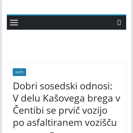
Skip
to
content
SVEŽE
Dobri sosedski odnosi:
V delu Kašovega brega v
Čentibi se prvič vozijo
po asfaltiranem vozišču