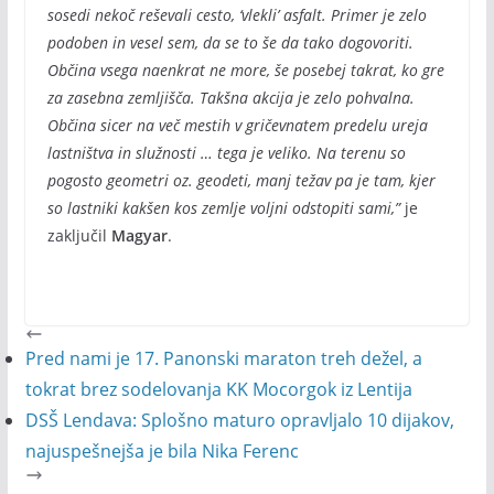
sosedi nekoč reševali cesto, ‘vlekli’ asfalt. Primer je zelo
podoben in vesel sem, da se to še da tako dogovoriti.
Občina vsega naenkrat ne more, še posebej takrat, ko gre
za zasebna zemljišča. Takšna akcija je zelo pohvalna.
Občina sicer na več mestih v gričevnatem predelu ureja
lastništva in služnosti … tega je veliko. Na terenu so
pogosto geometri oz. geodeti, manj težav pa je tam, kjer
so lastniki kakšen kos zemlje voljni odstopiti sami,”
je
zaključil
Magyar
.
Pred nami je 17. Panonski maraton treh dežel, a
tokrat brez sodelovanja KK Mocorgok iz Lentija
DSŠ Lendava: Splošno maturo opravljalo 10 dijakov,
najuspešnejša je bila Nika Ferenc