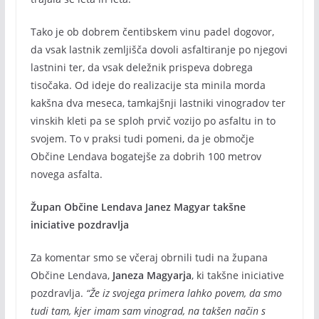
Tako je ob dobrem čentibskem vinu padel dogovor,
da vsak lastnik zemljišča dovoli asfaltiranje po njegovi
lastnini ter, da vsak deležnik prispeva dobrega
tisočaka. Od ideje do realizacije sta minila morda
kakšna dva meseca, tamkajšnji lastniki vinogradov ter
vinskih kleti pa se sploh prvič vozijo po asfaltu in to
svojem. To v praksi tudi pomeni, da je območje
Občine Lendava bogatejše za dobrih 100 metrov
novega asfalta.
Župan Občine Lendava Janez Magyar takšne
iniciative pozdravlja
Za komentar smo se včeraj obrnili tudi na župana
Občine Lendava,
Janeza Magyarja
, ki takšne iniciative
pozdravlja.
“Že iz svojega primera lahko povem, da smo
tudi tam, kjer imam sam vinograd, na takšen način s