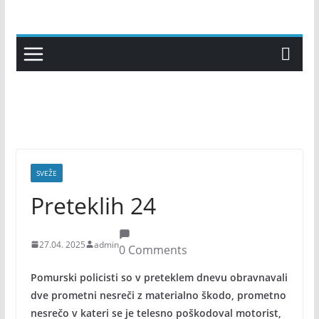
Skip
to
content
SVEŽE
Preteklih 24
27.04. 2025
admin
0 Comments
Pomurski policisti so v preteklem dnevu obravnavali
dve prometni nesreči z materialno škodo, prometno
nesrečo v kateri se je telesno poškodoval motorist,