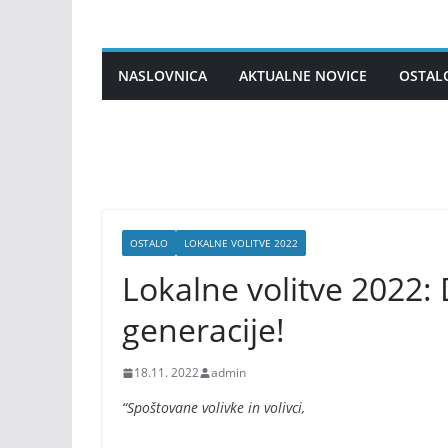
Skip
to
content
NASLOVNICA
AKTUALNE NOVICE
OSTAL
OSTALO
LOKALNE VOLITVE 2022
Lokalne volitve 2022: 
generacije!
18.11. 2022
admin
“Spoštovane volivke in volivci,