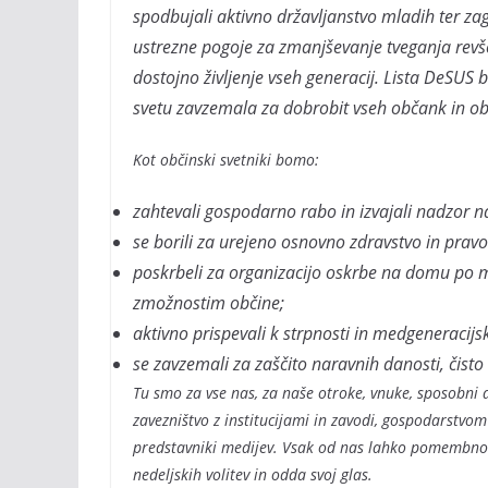
spodbujali aktivno državljanstvo mladih ter zag
ustrezne pogoje za zmanjševanje tveganja revšči
dostojno življenje vseh generacij. Lista DeSUS 
svetu zavzemala za dobrobit vseh občank in o
Kot občinski svetniki bomo:
zahtevali gospodarno rabo in izvajali nadzor 
se borili za urejeno osnovno zdravstvo in prav
poskrbeli za organizacijo oskrbe na domu po m
zmožnostim občine;
aktivno prispevali k strpnosti in medgeneracij
se zavzemali za zaščito naravnih danosti, čisto
Tu smo za vse nas, za naše otroke, vnuke, sposobni 
zavezništvo z institucijami in zavodi, gospodarstvo
predstavniki medijev. Vsak od nas lahko pomembno p
nedeljskih volitev in odda svoj glas.