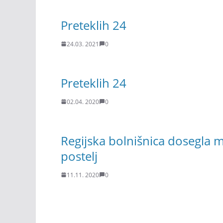
Preteklih 24
24.03. 2021
0
Preteklih 24
02.04. 2020
0
Regijska bolnišnica dosegla 
postelj
11.11. 2020
0