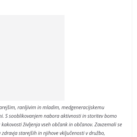
tarejšim, ranljivim in mladim, medgeneracijskemu
čini. S sooblikovanjem nabora aktivnosti in storitev bomo
ju kakovosti življenja vseh občank in občanov. Zavzemali se
ravja starejših in njihove vključenosti v družbo,