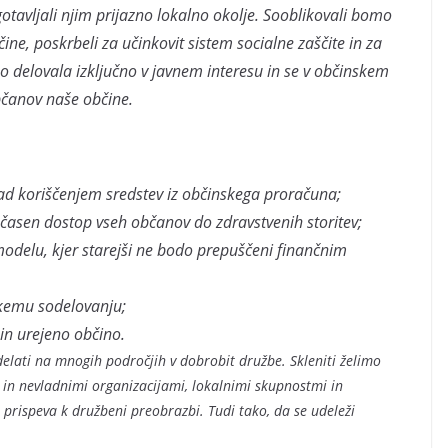
otavljali njim prijazno lokalno okolje. Sooblikovali bomo
ne, poskrbeli za učinkovit sistem socialne zaščite in za
bo delovala izključno v javnem interesu in se v občinskem
bčanov naše občine.
nad koriščenjem sredstev iz občinskega proračuna;
očasen dostop vseh občanov do zdravstvenih storitev;
odelu, kjer starejši ne bodo prepuščeni finančnim
skemu sodelovanju;
 in urejeno občino.
delati na mnogih področjih v dobrobit družbe. Skleniti želimo
m in nevladnimi organizacijami, lokalnimi skupnostmi in
rispeva k družbeni preobrazbi. Tudi tako, da se udeleži