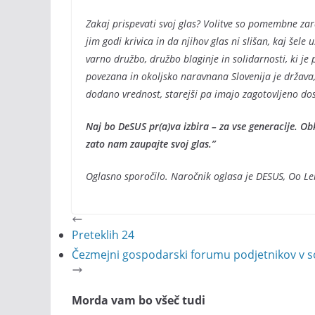
Zakaj prispevati svoj glas? Volitve so pomembne zarad
jim godi krivica in da njihov glas ni slišan, kaj šele
varno družbo, družbo blaginje in solidarnosti, ki je
povezana in okoljsko naravnana Slovenija je država, 
dodano vrednost, starejši pa imajo zagotovljeno dos
Naj bo DeSUS pr(a)va izbira – za vse generacije. Ob
zato nam zaupajte svoj glas.”
Oglasno sporočilo. Naročnik oglasa je DESUS, Oo Le
Preteklih 24
Čezmejni gospodarski forumu podjetnikov v s
Morda vam bo všeč tudi