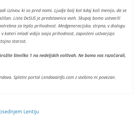
i izzivov, ki so pred nami. Ljudje bolj kot kdaj koli menijo, da se
 uslišan. Lista DeSUS je predstavnica vseh. Skupaj bomo ustvarili
 potrebna za lepšo prihodnost. Medgeneracijska, strpna, v dialogu
v kateri mladi vidijo svojo prihodnost, zaposleni ustvarjajo
tojno starost.
krožite številko 1 na nedeljskih volitvah. Ne bomo vas razočarali,
ndava. Spletni portal Lendavainfo.com z vsebino ni povezan.
osednjem Lentiju