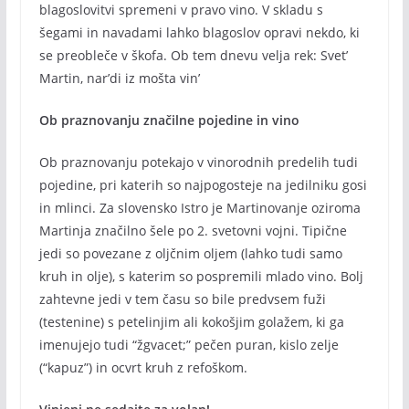
blagoslovitvi spremeni v pravo vino. V skladu s
šegami in navadami lahko blagoslov opravi nekdo, ki
se preobleče v škofa. Ob tem dnevu velja rek: Svet’
Martin, nar’di iz mošta vin’
Ob praznovanju značilne pojedine in vino
Ob praznovanju potekajo v vinorodnih predelih tudi
pojedine, pri katerih so najpogosteje na jedilniku gosi
in mlinci. Za slovensko Istro je Martinovanje oziroma
Martinja značilno šele po 2. svetovni vojni. Tipične
jedi so povezane z oljčnim oljem (lahko tudi samo
kruh in olje), s katerim so pospremili mlado vino. Bolj
zahtevne jedi v tem času so bile predvsem fuži
(testenine) s petelinjim ali kokošjim golažem, ki ga
imenujejo tudi “žgvacet;” pečen puran, kislo zelje
(“kapuz”) in ocvrt kruh z refoškom.