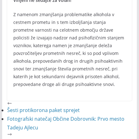
Vinjeni ne sedajte za volan!
Z namenom zmanjšanja problematike alkohola v
cestnem prometu in s tem izboljšanja stanja
prometne varnosti na celotnem območju države
policisti že izvajajo nadzor nad psihofizičnim stanjem
voznikov, katerega namen je zmanjšanje deleža
povzročiteljev prometnih nesreč, ki so pod vplivom
alkohola, prepovedanih drog in drugih psihoaktivnih
snovi ter zmanjšanje števila prometnih nesreč, pri
katerih je kot sekundarni dejavnik prisoten alkohol,
prepovedane droge ali druge psihoaktivne snovi.
Šesti protikorona paket sprejet
Fotografski natečaj Občine Dobrovnik: Prvo mesto
Tadeju Ajlecu