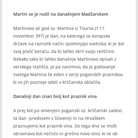
Martin se je rodil na današnjem Madžarskem
Martinovo ali god sv. Martina iz Toursa († 11.
november 397) je dan, na katerega se evropske
države na raznolik način spominjajo svetnika, ki je dal
svoj plašč beraču, da bi lahko skril svojo revščino.
Nekako tako bi lahko današnje Martinovo opisali z
verskega stališča. Je pa zanimivo, da je godovanje
svetega Martina še eden v seriji poganskih praznikov,
ki so jih pozneje odeli v krščanska oblačila.
Današnji dan znan bolj kot praznik vina
A prej kot po omenjeni poganski oz. krščanski zadevi,
ta dan -predvsem v Sloveniji in na Hrvaškem
praznujemo kot praznik vina. Do tega dne se mošt
obravnava kot nečisto in grešno novo vino, ki se ob