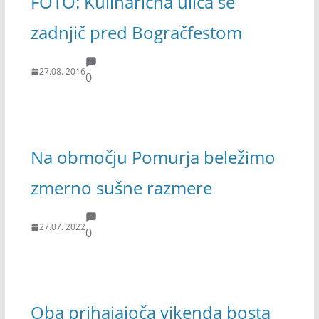
FOTO: Kulinarična ulica še
zadnjič pred Bogračfestom
27.08. 2016
0
Na območju Pomurja beležimo
zmerno sušne razmere
27.07. 2022
0
Oba prihajajoča vikenda bosta