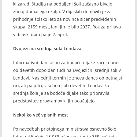
ki zaradi študija na oddaljeni šoli začasno bivajo
zunaj domačega okolja. V dijaških domovih je za
prihodnje šolsko leto za novince sicer predvidenih
skupaj 2159 mest, lani jih je bilo 2037. Rok za prijavo
v dijaški dom pa je 2. april.
Dvojezična srednja šola Lendava
Informativni dan se bo za bodoče dijake začel danes
ob devetih dopoldan tudi na Dvojezični srednji šoli v
Lendavi. Naslednji termin je znova danes ob petnajsti
uri, ali pa jutri, v soboto, ob devetih. Lendavska
srednja šola je za bodoče dijake tako pripravila
predstavitev programov ki jih poučujejo.
Nekoliko več vpisnih mest
Po navedbah pristojnega ministrstva osnovno šolo
letos zaključuje 18.053 učencev, kar je 369 več kot