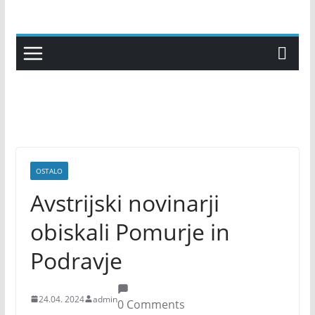
Skip
to
content
OSTALO
Avstrijski novinarji
obiskali Pomurje in
Podravje
24.04. 2024
admin
0 Comments