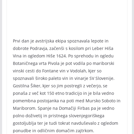
Prvi dan je avstrijska ekipa spoznavala lepote in
dobrote Podravja, začenši s kosilom pri Leber Hiša
Vina in ogledom Hiše 1624. Po sprehodu in ogledu
Botaničnega vrta Pivola je pot vodila po mariborski
vinski cesti do Fontane vin v Vodolah, kjer so
spoznavali široko paleto vin in vinarje SV Slovenije.
Gostilna Šiker, kjer so jim postregli z večerjo, se
ponaša z več kot 150 etno tradicijo in je bila vedno
pomembna postojanka na poti med Mursko Soboto in
Mariborom. Spanje na Domačiji Firbas pa je vedno
polno doživetij in pristnega slovenjegoriškega
gostoljublja ter je tudi tokrat navduševalo z ogledom
ponudbe in odličnim domačim zajtrkom.