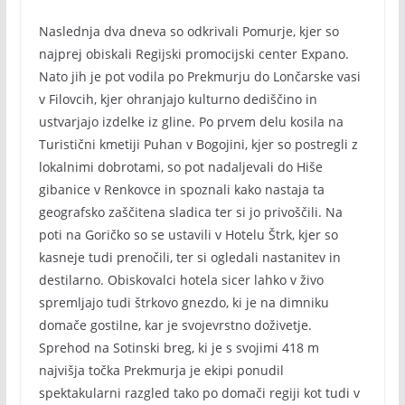
Naslednja dva dneva so odkrivali Pomurje, kjer so
najprej obiskali Regijski promocijski center Expano.
Nato jih je pot vodila po Prekmurju do Lončarske vasi
v Filovcih, kjer ohranjajo kulturno dediščino in
ustvarjajo izdelke iz gline. Po prvem delu kosila na
Turistični kmetiji Puhan v Bogojini, kjer so postregli z
lokalnimi dobrotami, so pot nadaljevali do Hiše
gibanice v Renkovce in spoznali kako nastaja ta
geografsko zaščitena sladica ter si jo privoščili. Na
poti na Goričko so se ustavili v Hotelu Štrk, kjer so
kasneje tudi prenočili, ter si ogledali nastanitev in
destilarno. Obiskovalci hotela sicer lahko v živo
spremljajo tudi štrkovo gnezdo, ki je na dimniku
domače gostilne, kar je svojevrstno doživetje.
Sprehod na Sotinski breg, ki je s svojimi 418 m
najvišja točka Prekmurja je ekipi ponudil
spektakularni razgled tako po domači regiji kot tudi v