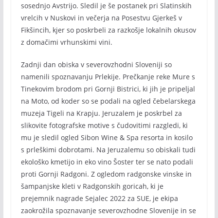
sosednjo Avstrijo. Sledil je še postanek pri Slatinskih
vrelcih v Nuskovi in večerja na Posestvu Gjerkeš v
Fikšincih, kjer so poskrbeli za razkošje lokalnih okusov
z domačimi vrhunskimi vini.
Zadnji dan obiska v severovzhodni Sloveniji so
namenili spoznavanju Prlekije. Prečkanje reke Mure s
Tinekovim brodom pri Gornji Bistrici, ki jih je pripeljal
na Moto, od koder so se podali na ogled čebelarskega
muzeja Tigeli na Krapju. Jeruzalem je poskrbel za
slikovite fotografske motive s čudovitimi razgledi, ki
mu je sledil ogled Sibon Wine & Spa resorta in kosilo
s prleškimi dobrotami. Na Jeruzalemu so obiskali tudi
ekološko kmetijo in eko vino Šoster ter se nato podali
proti Gornji Radgoni. Z ogledom radgonske vinske in
šampanjske kleti v Radgonskih goricah, ki je
prejemnik nagrade Sejalec 2022 za SUE, je ekipa
zaokrožila spoznavanje severovzhodne Slovenije in se