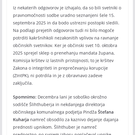
Iz nekaterih odgovorov je izhajalo, da so bili svetniki o
pravnomočnosti sodbe uradno seznanjeni šele 15.
septembra 2025 in da bodo ustrezni postopki sledili.
Na podlagi prejetih odgovorov tudi ni bilo mogoče
potrditi kakršnihkoli nezakonitih vplivov na ravnanje
občinskih svetnikov. Ker je občinski svet 10. oktobra
2025 sprejel sklep o prenehanju mandata župana,
Komisija kršitev iz lastnih pristojnosti, to je kršitev
Zakona o integriteti in preprečevanju korupcije
(ZIntPK), ni potrdila in je z obravnavo zadeve
zaključila.
Spomnimo:
Decembra lani je soboško okrožno
sodišče Šlihthuberja in nekdanjega direktorja
občinskega komunalnega podjetja Pindža
Štefana
Kuharja
namreč obsodilo za kaznivo dejanje dajanja
prednosti upnikom. Šlihthuber je namreč
prednostno, po svojem izboru poplačeval upnike