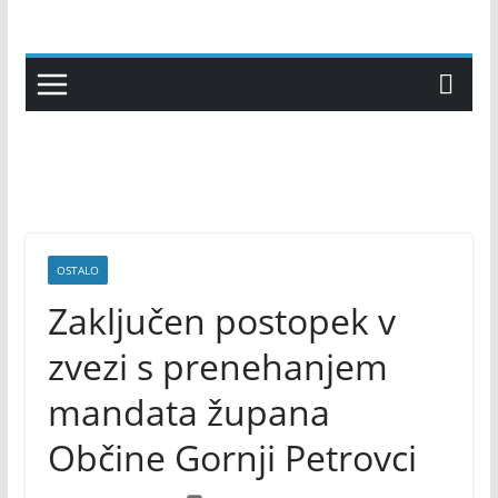
Skip
to
content
OSTALO
Zaključen postopek v
zvezi s prenehanjem
mandata župana
Občine Gornji Petrovci