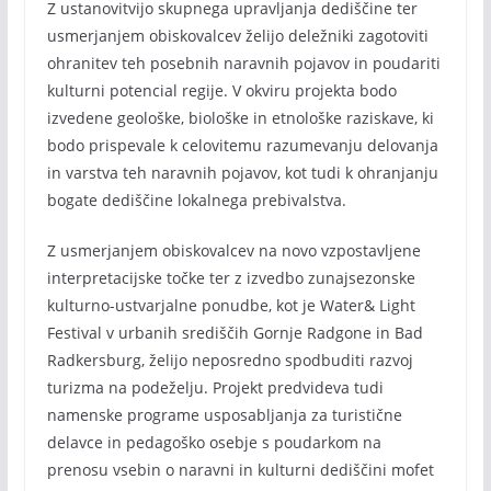
Z ustanovitvijo skupnega upravljanja dediščine ter
usmerjanjem obiskovalcev želijo deležniki zagotoviti
ohranitev teh posebnih naravnih pojavov in poudariti
kulturni potencial regije. V okviru projekta bodo
izvedene geološke, biološke in etnološke raziskave, ki
bodo prispevale k celovitemu razumevanju delovanja
in varstva teh naravnih pojavov, kot tudi k ohranjanju
bogate dediščine lokalnega prebivalstva.
Z usmerjanjem obiskovalcev na novo vzpostavljene
interpretacijske točke ter z izvedbo zunajsezonske
kulturno-ustvarjalne ponudbe, kot je Water& Light
Festival v urbanih središčih Gornje Radgone in Bad
Radkersburg, želijo neposredno spodbuditi razvoj
turizma na podeželju. Projekt predvideva tudi
namenske programe usposabljanja za turistične
delavce in pedagoško osebje s poudarkom na
prenosu vsebin o naravni in kulturni dediščini mofet