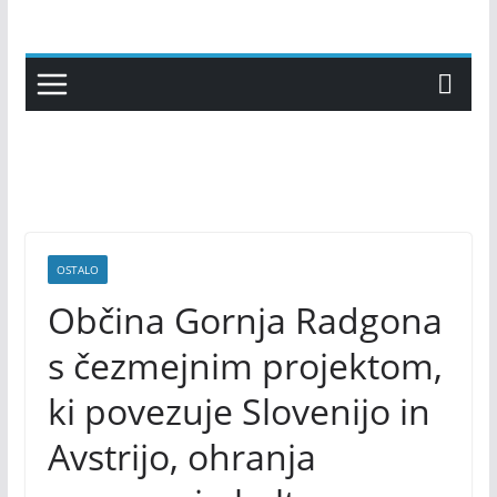
Skip
to
content
OSTALO
Občina Gornja Radgona
s čezmejnim projektom,
ki povezuje Slovenijo in
Avstrijo, ohranja