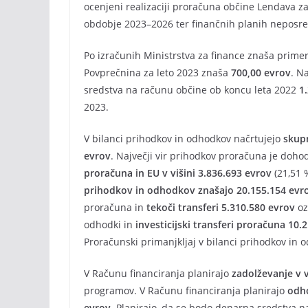
ocenjeni realizaciji proračuna občine Lendava z
obdobje 2023–2026 ter finančnih planih neposr
Po izračunih Ministrstva za finance znaša prim
Povprečnina za leto 2023 znaša
700,00 evrov
. N
sredstva na računu občine ob koncu leta 2022
1
2023.
V bilanci prihodkov in odhodkov načrtujejo
skupn
evrov
. Največji vir prihodkov proračuna je dohod
proračuna in EU v višini 3.836.693 evrov
(21,51 
prihodkov in odhodkov znašajo 20.155.154 evr
proračuna in
tekoči transferi 5.310.580 evrov
oz
odhodki in
investicijski transferi proračuna 10.
Proračunski primanjkljaj v bilanci prihodkov in 
V Računu financiranja planirajo
zadolževanje v v
programov. V Računu financiranja planirajo
odho
evrov
. Planirajo, da se bodo denarna sredstva 