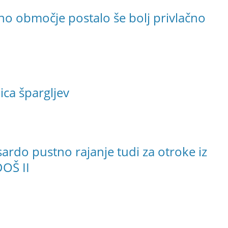
 območje postalo še bolj privlačno
ica špargljev
rdo pustno rajanje tudi za otroke iz
DOŠ II