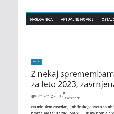
Skip
to
content
NASLOVNICA
AKTUALNE NOVICE
OSTAL
SVEŽE
Z nekaj spremembami 
za leto 2023, zavrnj
02.02. 2023
admin
0 Comments
Na minulem zasedanju občinskega sveta so občin
proračuna ter ga tudi potrdili. Drugo branje pr