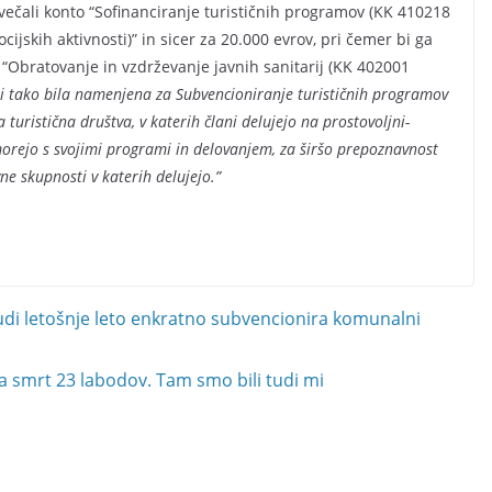
ečali konto “Sofinanciranje turističnih programov (KK 410218
jskih aktivnosti)” in sicer za 20.000 evrov, pri čemer bi ga
a “Obratovanje in vzdrževanje javnih sanitarij (KK 402001
i tako bila namenjena za Subvencioniranje turističnih programov
 turistična društva, v katerih člani delujejo na prostovoljni-
morejo s svojimi programi in delovanjem, za širšo prepoznavnost
ne skupnosti v katerih delujejo.”
i letošnje leto enkratno subvencionira komunalni
za smrt 23 labodov. Tam smo bili tudi mi