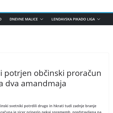
O
DNEVNE MALICE
LENDAVSKA PIKADO LIGA
potrjen občinski proračun
ena dva amandmaja
ski svetniki potrdili drugo in hkrati tudi zadnje branje
oračuna je sicer prineslo nekaj sprememb, predstavljena pa