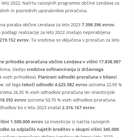
a leto 2022, Načrtu razvojnih programov občine Lendava za
ednih in posrednih uporabnikov proračuna.
erna poraba občine Lendava za leto 2023
7.398.396 evrov
.
a podlagi realizacije za leto 2022 znašajo neporabljena
.219.152 evrov
. Ta sredstva so vključena v proračun za leto
e prihodke proračuna občine Lendava v višini 17.838.987
nina, sledijo
sredstva sofinanciranja iz državnega
% vseh prihodkov).
Planirani odhodki proračuna v bilanci
ov
, od tega
tekoči odhodki 4.625.982 evrov
oziroma 22,95 %
iroma 26,35 % vseh odhodkov proračuna ter investicijski
218.592 evrov
oziroma 50,70 % vseh odhodkov proračuna.
odhodkov bo v letu 2023 znašal
2.316.167 evrov
.
išini 1.500.000 evrov
za investicije iz načrta razvojnih
dke za odplačilo najetih kreditov v skupni višini 345.000
na računu proračuna občine Lendava ob koncu leta 2023