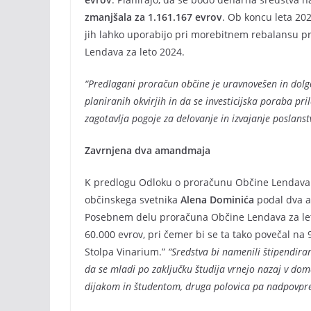
zmanjšala za 1.161.167 evrov
. Ob koncu leta 20
jih lahko uporabijo pri morebitnem rebalansu pro
Lendava za leto 2024.
“Predlagani proračun občine je uravnovešen in dol
planiranih okvirjih in da se investicijska poraba p
zagotavlja pogoje za delovanje in izvajanje poslans
Zavrnjena dva amandmaja
K predlogu Odloku o proračunu Občine Lendava z
občinskega svetnika
Alena Dominića
podal dva a
Posebnem delu proračuna Občine Lendava za leto
60.000 evrov, pri čemer bi se ta tako povečal na
Stolpa Vinarium.”
“Sredstva bi namenili štipendira
da se mladi po zaključku študija vrnejo nazaj v dom
dijakom in študentom, druga polovica pa nadpovpr