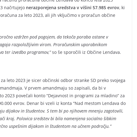
23 načrtujejo
nerazporejena sredstva v višini 57.985 evrov
, ki
računa za leto 2023, ali jih vključimo v proračun občine
goročno vzdržen pod pogojem, da tekoča poraba ostane v
rilagaja razpoložljivim virom. Proračunskim uporabnikom
tva ter izvedbo programov,”
so še sporočili iz Občine Lendava.
a leto 2023 je sicer občinski odbor stranke SD preko svojega
mandmaja. V prvem amandmaju so zapisali, da bi v
 2023 povečali konto “Dejavnost in programi za mladino” za
 90.000 evrov. Denar bi vzeli iz konta “Nad mestom Lendava do
nju dijakov in študentov. S tem bi po njihovem mnenju zagotovili,
ači kraj. Polovica sredstev bi bila namenjena socialno šibkim
ečno uspešnim dijakom in študentom na učnem področju.”