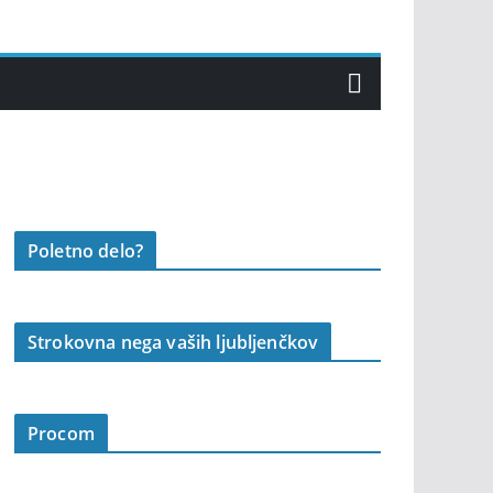
Poletno delo?
Strokovna nega vaših ljubljenčkov
Procom