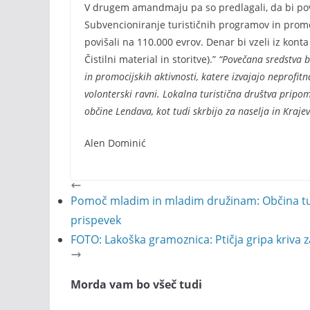
V drugem amandmaju pa so predlagali, da bi pov
Subvencioniranje turističnih programov in promoci
povišali na 110.000 evrov. Denar bi vzeli iz kont
Čistilni material in storitve).”
“Povečana sredstva b
in promocijskih aktivnosti, katere izvajajo neprofitna
volonterski ravni. Lokalna turistična društva pripo
občine Lendava, kot tudi skrbijo za naselja in Krajev
Alen Dominić
Pomoč mladim in mladim družinam: Občina tud
prispevek
FOTO: Lakoška gramoznica: Ptičja gripa kriva 
Morda vam bo všeč tudi