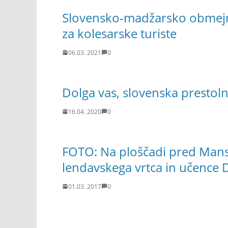
Slovensko-madžarsko obmejno
za kolesarske turiste
06.03. 2021
0
Dolga vas, slovenska prestoln
16.04. 2020
0
FOTO: Na ploščadi pred Mansa
lendavskega vrtca in učence 
01.03. 2017
0