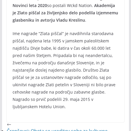
Novinci leta 2020
so postali Wckd Nation.
Akademija
je Zlato piščal za življenjsko delo podelila izjemnemu
glasbeniku in avtorju Vladu Kreslinu
.
Ime nagrade “Zlata piščal” je navdihnila starodavna
piščal, najdena leta 1995 v jamskem paleolitskem
najdišču Divje babe, ki datira v čas okoli 60.000 let
pred našim štetjem. Pripadala bi naj neandertalcu,
živečemu na področju današnje Slovenije, in je
najstarejše doslej najdeno glasbilo. Društvo Zlata
piščal se je za ustanovitev nagrade odločilo, saj po
ukinitvi nagrade Zlati petelin v Sloveniji ni bilo prave
cehovske nagrade na področju zabavne glasbe.
Nagrado so prvič podelili 29. maja 2015 v
ljubljanskem Hotelu Union.