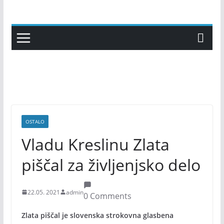
Skip
to
content
OSTALO
Vladu Kreslinu Zlata
piščal za življenjsko delo
22.05. 2021
admin
0 Comments
Zlata piščal je slovenska strokovna glasbena