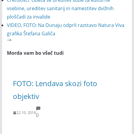
Črenšovci: Obeta se ureditev sobe za kulturne
vsebine, ureditev sanitarij in namestitev dvižnih
ploščadi za invalide
VIDEO, FOTO: Na Dunaju odprli razstavo Natura Viva
grafika Štefana Galiča
Morda vam bo všeč tudi
FOTO: Lendava skozi foto
objektiv
22.10. 2016
0