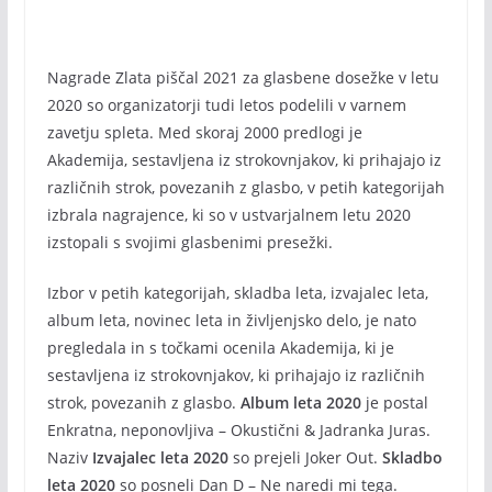
Nagrade Zlata piščal 2021 za glasbene dosežke v letu
2020 so organizatorji tudi letos podelili v varnem
zavetju spleta. Med skoraj 2000 predlogi je
Akademija, sestavljena iz strokovnjakov, ki prihajajo iz
različnih strok, povezanih z glasbo, v petih kategorijah
izbrala nagrajence, ki so v ustvarjalnem letu 2020
izstopali s svojimi glasbenimi presežki.
Izbor v petih kategorijah, skladba leta, izvajalec leta,
album leta, novinec leta in življenjsko delo, je nato
pregledala in s točkami ocenila Akademija, ki je
sestavljena iz strokovnjakov, ki prihajajo iz različnih
strok, povezanih z glasbo.
Album leta 2020
je postal
Enkratna, neponovljiva – Okustični & Jadranka Juras.
Naziv
Izvajalec leta 2020
so prejeli Joker Out.
Skladbo
leta 2020
so posneli Dan D – Ne naredi mi tega.