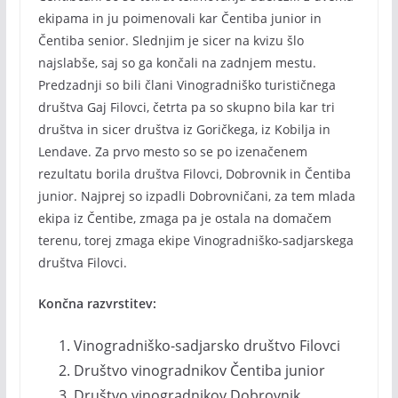
ekipama in ju poimenovali kar Čentiba junior in
Čentiba senior. Slednjim je sicer na kvizu šlo
najslabše, saj so ga končali na zadnjem mestu.
Predzadnji so bili člani Vinogradniško turističnega
društva Gaj Filovci, četrta pa so skupno bila kar tri
društva in sicer društva iz Goričkega, iz Kobilja in
Lendave. Za prvo mesto so se po izenačenem
rezultatu borila društva Filovci, Dobrovnik in Čentiba
junior. Najprej so izpadli Dobrovničani, za tem mlada
ekipa iz Čentibe, zmaga pa je ostala na domačem
terenu, torej zmaga ekipe Vinogradniško-sadjarskega
društva Filovci.
Končna razvrstitev:
Vinogradniško-sadjarsko društvo Filovci
Društvo vinogradnikov Čentiba junior
Društvo vinogradnikov Dobrovnik