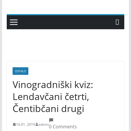
Skip
to
content
OSTALO
Vinogradniški kviz:
Lendavčani četrti,
Čentibčani drugi
16.01. 2019
admin
0 Comments