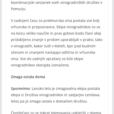
koordinacijski sestanek vseh vinogradniških društev v
Pomurju.
V zadnjem času so prekmurska vina postala vse bolj
vrhunska in prepoznavna. Ekipe vinogradnikov so se
na kvizu veliko naučile in prav gotovo bodo člani ekip
pridobljeno znanje s pridom uporabljali v praksi, tako
v vinogradih, kakor tudi v kleteh, kjer pod budnim
očesom in znanjem nastajajo odlična in vrhunska
vina. Vse do zadnjih vprašanj so bile ekipe
vinogradnikov skorajda izenačene.
Zmaga ostala doma
Spomnimo:
Lansko leto je zmagovalna ekipa postala
ekipa iz Društva vinogradnikov in sadjarjev Lendava,
letos pa je zmaga ostala v domačem društvu.
Čentibčani so se tokrat tekmovanja udeležili z dvema