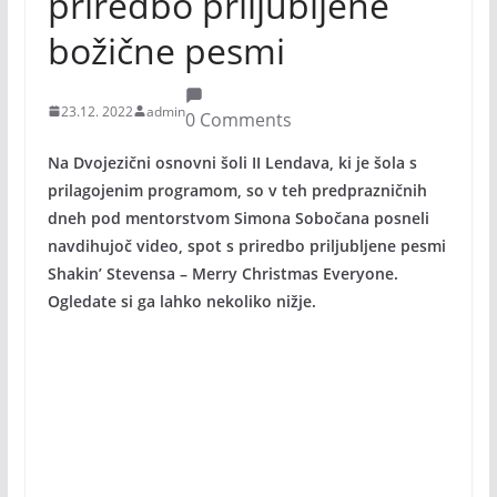
priredbo priljubljene
božične pesmi
23.12. 2022
admin
0 Comments
Na Dvojezični osnovni šoli II Lendava, ki je šola s
prilagojenim programom, so v teh predprazničnih
dneh pod mentorstvom Simona Sobočana posneli
navdihujoč video, spot s priredbo priljubljene pesmi
Shakin’ Stevensa – Merry Christmas Everyone.
Ogledate si ga lahko nekoliko nižje.