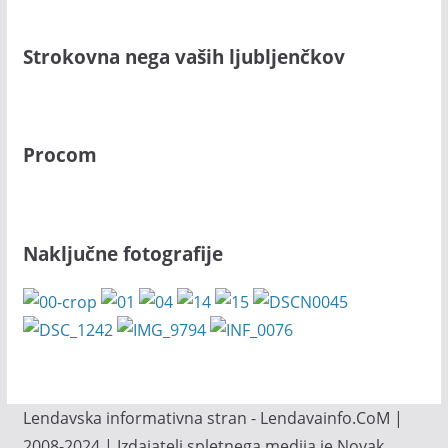
Strokovna nega vaših ljubljenčkov
Procom
Naključne fotografije
Lendavska informativna stran - Lendavainfo.CoM |
2008-2024 | Izdajatelj spletnega medija je Novak