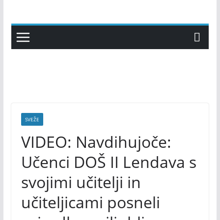
Skip
to
content
SVEŽE
VIDEO: Navdihujoče:
Učenci DOŠ II Lendava s
svojimi učitelji in
učiteljicami posneli