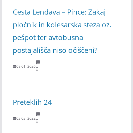
Cesta Lendava – Pince: Zakaj
pločnik in kolesarska steza oz.
pešpot ter avtobusna
postajališča niso očiščeni?
09.01. 2026
0
Preteklih 24
03.03. 2022
0