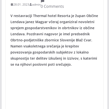
28.01. 2023
admin
0 Comments
V restavraciji Thermal hotel Resorta je župan Občine
Lendava Janez Magyar včeraj organiziral novoletni
sprejem gospodarstvenikov in obrtnikov iz občine
Lendava. Pozdravni nagovor je imel predsednik
Obrtno-podjetniške zbornice Slovenije Blaž Cvar.
Namen vsakoletnega srečanja je krepitev
povezovanja gospodarskih subjektov z lokalno
skupnostjo ter delitev izkušenj in izzivov, s katerimi
se na njihovi poslovni poti srečujejo.