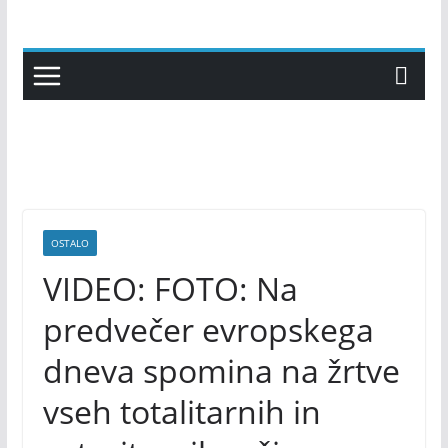
Skip
to
content
OSTALO
VIDEO: FOTO: Na
predvečer evropskega
dneva spomina na žrtve
vseh totalitarnih in