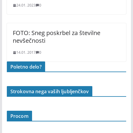
24.01. 2023
0
FOTO: Sneg poskrbel za številne
nevšečnosti
14.01. 2017
0
Poletno delo?
Strokovna nega vaših ljubljenčkov
Procom