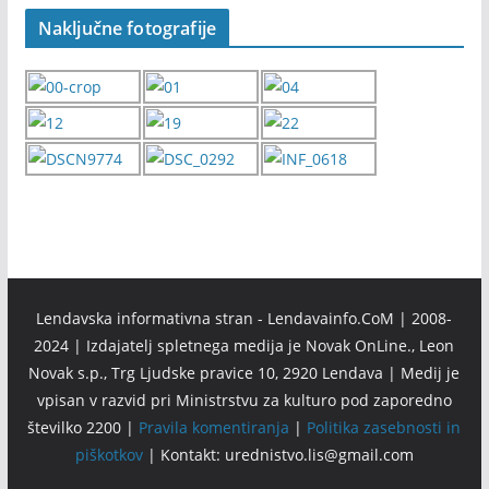
Naključne fotografije
Lendavska informativna stran - Lendavainfo.CoM | 2008-
2024 | Izdajatelj spletnega medija je Novak OnLine., Leon
Novak s.p., Trg Ljudske pravice 10, 2920 Lendava | Medij je
vpisan v razvid pri Ministrstvu za kulturo pod zaporedno
številko 2200 |
Pravila komentiranja
|
Politika zasebnosti in
piškotkov
| Kontakt: urednistvo.lis@gmail.com