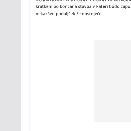
kratkem bo končana stavba v kateri bodo zaposlen
nekakšen podaljšek že obstoječe.