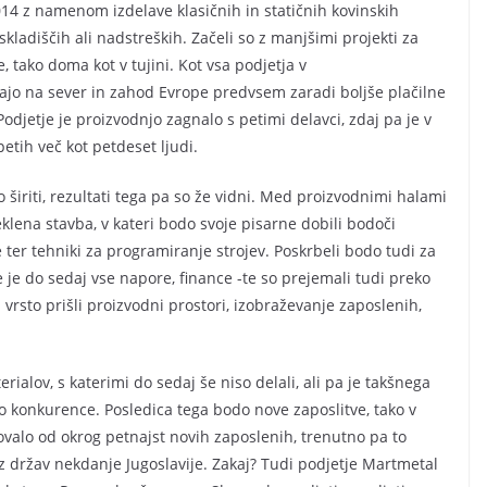
014 z namenom izdelave klasičnih in statičnih kovinskih
 skladiščih ali nadstreških. Začeli so z manjšimi projekti za
 tako doma kot v tujini. Kot vsa podjetja v
ajo na sever in zahod Evrope predvsem zaradi boljše plačilne
odjetje je proizvodnjo zagnalo s petimi delavci, zdaj pa je v
etih več kot petdeset ljudi.
ro širiti, rezultati tega pa so že vidni. Med proizvodnimi halami
lena stavba, v kateri bodo svoje pisarne dobili bodoči
 ter tehniki za programiranje strojev. Poskrbeli bodo tudi za
 je do sedaj vse napore, finance -te so prejemali tudi preko
 vrsto prišli proizvodni prostori, izobraževanje zaposlenih,
rialov, s katerimi do sedaj še niso delali, ali pa je takšnega
liko konkurence. Posledica tega bodo nove zaposlitve, tako v
ovalo od okrog petnajst novih zaposlenih, trenutno pa to
iz držav nekdanje Jugoslavije. Zakaj? Tudi podjetje Martmetal