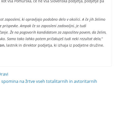
kot vsa Pomurska, če ne vsa Slovenska podjetja, podjetje pa
kot zaposleni, ki opravljajo podobno delo v okolici. A če jih želimo
šje prispevke. Ampak če so zaposleni zadovoljni, je tudi
čanje. Že na pogovorih kandidatom za zaposlitev povem, da želim,
ko. Samo tako lahko potem pričakuješ tudi neki rezultat dela,”
ton
, lastnik in direktor podjetja, ki izhaja iz podjetne družine.
Dravi
pomina na žrtve vseh totalitarnih in avtoritarnih