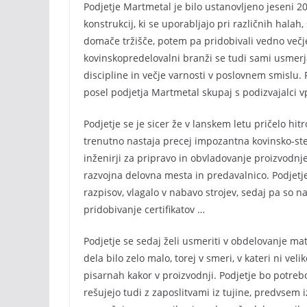
Podjetje Martmetal je bilo ustanovljeno jeseni 2
konstrukcij, ki se uporabljajo pri različnih halah,
domače tržišče, potem pa pridobivali vedno večje,
kovinskopredelovalni branži se tudi sami usmerj
discipline in večje varnosti v poslovnem smislu. P
posel podjetja Martmetal skupaj s podizvajalci vp
Podjetje se je sicer že v lanskem letu pričelo hit
trenutno nastaja precej impozantna kovinsko-stek
inženirji za pripravo in obvladovanje proizvodnje
razvojna delovna mesta in predavalnico. Podjetje
razpisov, vlagalo v nabavo strojev, sedaj pa so na
pridobivanje certifikatov …
Podjetje se sedaj želi usmeriti v obdelovanje mate
dela bilo zelo malo, torej v smeri, v kateri ni ve
pisarnah kakor v proizvodnji. Podjetje bo potreb
rešujejo tudi z zaposlitvami iz tujine, predvsem 