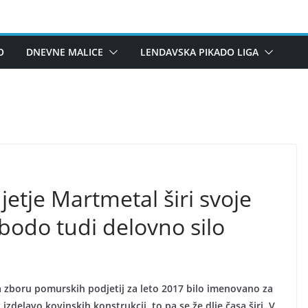
O
DNEVNE MALICE
LENDAVSKA PIKADO LIGA
tje Martmetal širi svoje
 bodo tudi delovno silo
a zboru pomurskih podjetij za leto 2017 bilo imenovano za
izdelavo kovinskih konstrukcij, to pa se že dlje časa širi. V