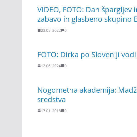
VIDEO, FOTO: Dan špargljev in 
zabavo in glasbeno skupino B
23.05. 2022
0
FOTO: Dirka po Sloveniji vodi
12.06. 2024
0
Nogometna akademija: Madža
sredstva
17.01. 2018
9