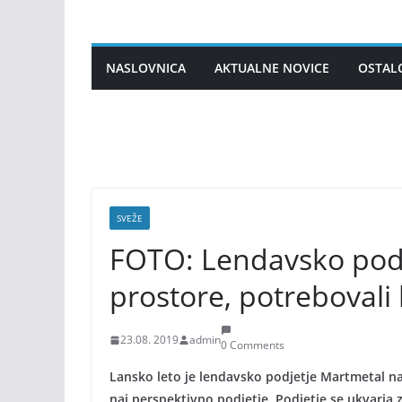
Skip
to
content
NASLOVNICA
AKTUALNE NOVICE
OSTAL
SVEŽE
FOTO: Lendavsko podje
prostore, potrebovali
23.08. 2019
admin
0 Comments
Lansko leto je lendavsko podjetje Martmetal n
naj perspektivno podjetje. Podjetje se ukvarja z 