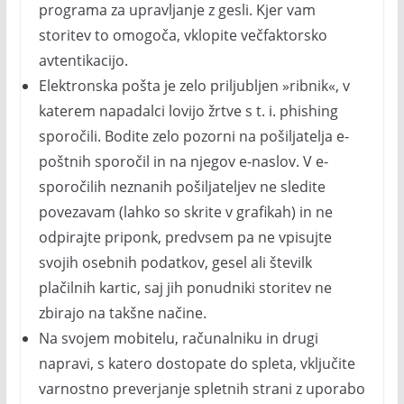
programa za upravljanje z gesli. Kjer vam
storitev to omogoča, vklopite večfaktorsko
avtentikacijo.
Elektronska pošta je zelo priljubljen »ribnik«, v
katerem napadalci lovijo žrtve s t. i. phishing
sporočili. Bodite zelo pozorni na pošiljatelja e-
poštnih sporočil in na njegov e-naslov. V e-
sporočilih neznanih pošiljateljev ne sledite
povezavam (lahko so skrite v grafikah) in ne
odpirajte priponk, predvsem pa ne vpisujte
svojih osebnih podatkov, gesel ali številk
plačilnih kartic, saj jih ponudniki storitev ne
zbirajo na takšne načine.
Na svojem mobitelu, računalniku in drugi
napravi, s katero dostopate do spleta, vključite
varnostno preverjanje spletnih strani z uporabo