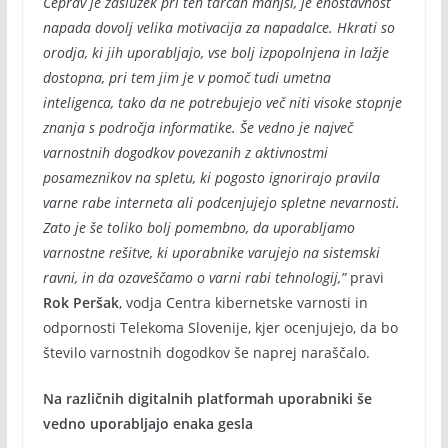
Čeprav je zaslužek pri teh tarčah manjši, je enostavnost
napada dovolj velika motivacija za napadalce. Hkrati so
orodja, ki jih uporabljajo, vse bolj izpopolnjena in lažje
dostopna, pri tem jim je v pomoč tudi umetna
inteligenca, tako da ne potrebujejo več niti visoke stopnje
znanja s področja informatike. Še vedno je največ
varnostnih dogodkov povezanih z aktivnostmi
posameznikov na spletu, ki pogosto ignorirajo pravila
varne rabe interneta ali podcenjujejo spletne nevarnosti.
Zato je še toliko bolj pomembno, da uporabljamo
varnostne rešitve, ki uporabnike varujejo na sistemski
ravni, in da ozaveščamo o varni rabi tehnologij,”
pravi
Rok Peršak
, vodja Centra kibernetske varnosti in
odpornosti Telekoma Slovenije, kjer ocenjujejo, da bo
število varnostnih dogodkov še naprej naraščalo.
Na različnih digitalnih platformah uporabniki še
vedno uporabljajo enaka gesla