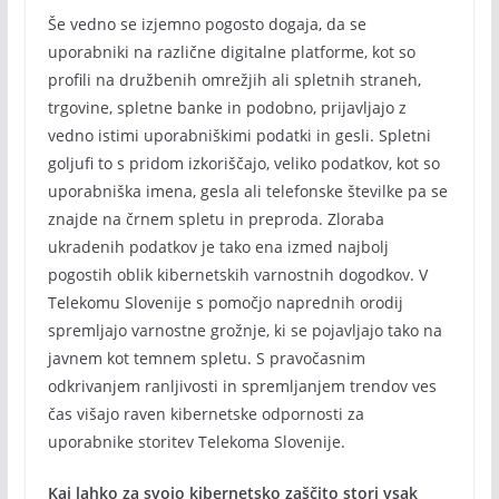
Še vedno se izjemno pogosto dogaja, da se
uporabniki na različne digitalne platforme, kot so
profili na družbenih omrežjih ali spletnih straneh,
trgovine, spletne banke in podobno, prijavljajo z
vedno istimi uporabniškimi podatki in gesli. Spletni
goljufi to s pridom izkoriščajo, veliko podatkov, kot so
uporabniška imena, gesla ali telefonske številke pa se
znajde na črnem spletu in preproda. Zloraba
ukradenih podatkov je tako ena izmed najbolj
pogostih oblik kibernetskih varnostnih dogodkov. V
Telekomu Slovenije s pomočjo naprednih orodij
spremljajo varnostne grožnje, ki se pojavljajo tako na
javnem kot temnem spletu. S pravočasnim
odkrivanjem ranljivosti in spremljanjem trendov ves
čas višajo raven kibernetske odpornosti za
uporabnike storitev Telekoma Slovenije.
Kaj lahko za svojo kibernetsko zaščito stori vsak