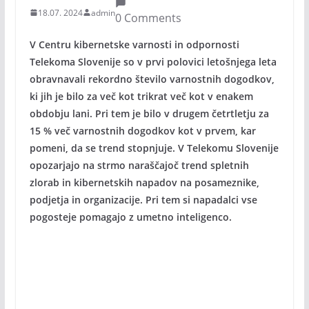
18.07. 2024
admin
0 Comments
V Centru kibernetske varnosti in odpornosti
Telekoma Slovenije so v prvi polovici letošnjega leta
obravnavali rekordno število varnostnih dogodkov,
ki jih je bilo za več kot trikrat več kot v enakem
obdobju lani. Pri tem je bilo v drugem četrtletju za
15 % več varnostnih dogodkov kot v prvem, kar
pomeni, da se trend stopnjuje.
V Telekomu Slovenije
opozarjajo na strmo naraščajoč trend spletnih
zlorab in kibernetskih napadov na posameznike,
podjetja in organizacije. Pri tem si napadalci
vse
pogosteje pomagajo z umetno inteligenco.