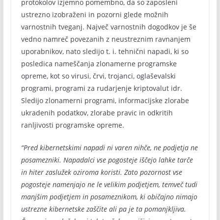
protokolov izjemno pomembno, da so zaposleni
ustrezno izobraženi in pozorni glede možnih
varnostnih tveganj. Največ varnostnih dogodkov je še
vedno namreč povezanih z neustreznim ravnanjem
uporabnikov, nato sledijo t. i. tehnični napadi, ki so
posledica nameščanja zlonamerne programske
opreme, kot so virusi, črvi, trojanci, oglaševalski
programi, programi za rudarjenje kriptovalut idr.
Sledijo zlonamerni programi, informacijske zlorabe
ukradenih podatkov, zlorabe pravic in odkritih
ranljivosti programske opreme.
“Pred kibernetskimi napadi ni varen nihče, ne podjetja ne
posamezniki. Napadalci vse pogosteje iščejo lahke tarče
in hiter zaslužek oziroma koristi. Zato pozornost vse
pogosteje namenjajo ne le velikim podjetjem, temveč tudi
manjšim podjetjem in posameznikom, ki običajno nimajo
ustrezne kibernetske zaščite ali pa je ta pomanjkljiva.