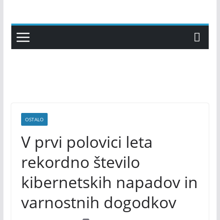
Skip
to
content
OSTALO
V prvi polovici leta
rekordno število
kibernetskih napadov in
varnostnih dogodkov