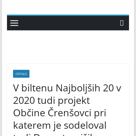
Skip
to
content
OSTALO
V biltenu Najboljših 20 v
2020 tudi projekt
Občine Črenšovci pri
katerem je sodeloval