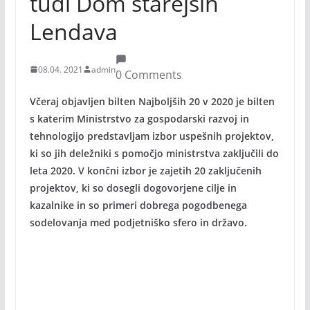
tudi Dom starejših
Lendava
08.04. 2021
admin
0 Comments
Včeraj objavljen bilten Najboljših 20 v 2020 je bilten
s katerim Ministrstvo za gospodarski razvoj in
tehnologijo predstavljam izbor uspešnih projektov,
ki so jih deležniki s pomočjo ministrstva zaključili do
leta 2020. V končni izbor je zajetih 20 zaključenih
projektov, ki so dosegli dogovorjene cilje in
kazalnike in so primeri dobrega pogodbenega
sodelovanja med podjetniško sfero in državo.