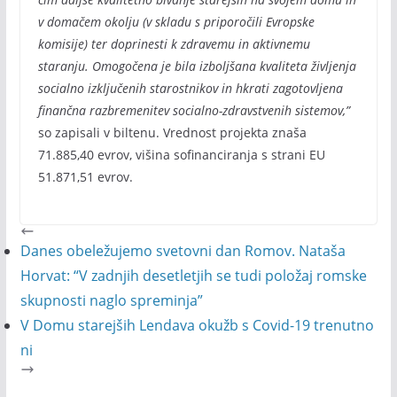
v domačem okolju (v skladu s priporočili Evropske
komisije) ter doprinesti k zdravemu in aktivnemu
staranju. Omogočena je bila izboljšana kvaliteta življenja
socialno izključenih starostnikov in hkrati zagotovljena
finančna razbremenitev socialno-zdravstvenih sistemov,”
so zapisali v biltenu. Vrednost projekta znaša
71.885,40 evrov, višina sofinanciranja s strani EU
51.871,51 evrov.
Danes obeležujemo svetovni dan Romov. Nataša
Horvat: “V zadnjih desetletjih se tudi položaj romske
skupnosti naglo spreminja”
V Domu starejših Lendava okužb s Covid-19 trenutno
ni