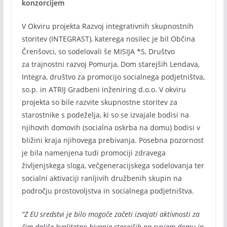
konzorcijem
V Okviru projekta Razvoj integrativnih skupnostnih
storitev (INTEGRAST), katerega nosilec je bil Občina
Črenšovci, so sodelovali še MISIJA *S, Društvo
za trajnostni razvoj Pomurja, Dom starejših Lendava,
Integra, društvo za promocijo socialnega podjetništva,
so.p. in ATRIJ Gradbeni inženiring d.o.o. V okviru
projekta so bile razvite skupnostne storitev za
starostnike s podeželja, ki so se izvajale bodisi na
njihovih domovih (socialna oskrba na domu) bodisi v
bližini kraja njihovega prebivanja. Posebna pozornost
je bila namenjena tudi promociji zdravega
življenjskega sloga, večgeneracijskega sodelovanja ter
socialni aktivaciji ranljivih družbenih skupin na
področju prostovoljstva in socialnega podjetništva.
“Z EU sredstvi je bilo mogoče začeti izvajati aktivnosti za
čim daljše kvalitetno bivanje starejših na svojem domu in