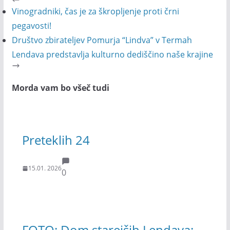
Vinogradniki, čas je za škropljenje proti črni
pegavosti!
Društvo zbirateljev Pomurja “Lindva” v Termah
Lendava predstavlja kulturno dediščino naše krajine
Morda vam bo všeč tudi
Preteklih 24
15.01. 2026
0
FOTO: Dom starejših Lendava: