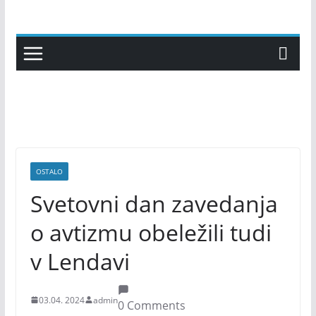
Skip
to
content
OSTALO
Svetovni dan zavedanja
o avtizmu obeležili tudi
v Lendavi
03.04. 2024
admin
0 Comments