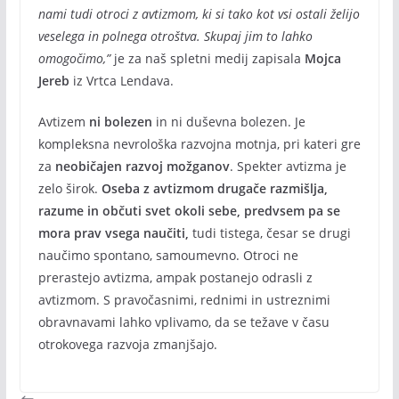
nami tudi otroci z avtizmom, ki si tako kot vsi ostali želijo
veselega in polnega otroštva. Skupaj jim to lahko
omogočimo,”
je za naš spletni medij zapisala
Mojca
Jereb
iz Vrtca Lendava.
Avtizem
ni bolezen
in ni duševna bolezen. Je
kompleksna nevrološka razvojna motnja, pri kateri gre
za
neobičajen razvoj možganov
. Spekter avtizma je
zelo širok.
Oseba z avtizmom drugače razmišlja,
razume in občuti svet okoli sebe, predvsem pa se
mora prav vsega naučiti,
tudi tistega, česar se drugi
naučimo spontano, samoumevno. Otroci ne
prerastejo avtizma, ampak postanejo odrasli z
avtizmom. S pravočasnimi, rednimi in ustreznimi
obravnavami lahko vplivamo, da se težave v času
otrokovega razvoja zmanjšajo.