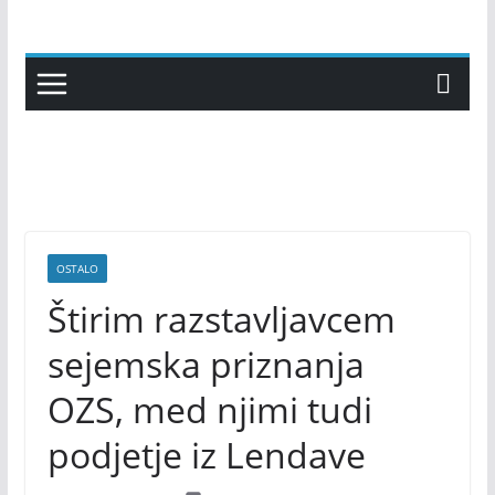
Skip
to
content
OSTALO
Štirim razstavljavcem
sejemska priznanja
OZS, med njimi tudi
podjetje iz Lendave