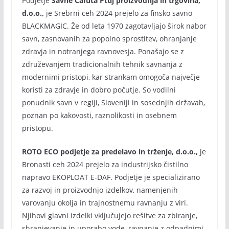
Podjetje
Savne Cafuta Ptuj proizvodnja in trgovina,
d.o.o.,
je Srebrni ceh 2024 prejelo za finsko savno
BLACKMAGIC. Že od leta 1970 zagotavljajo širok nabor
savn, zasnovanih za popolno sprostitev, ohranjanje
zdravja in notranjega ravnovesja. Ponašajo se z
združevanjem tradicionalnih tehnik savnanja z
modernimi pristopi, kar strankam omogoča največje
koristi za zdravje in dobro počutje. So vodilni
ponudnik savn v regiji, Sloveniji in sosednjih državah,
poznan po kakovosti, raznolikosti in osebnem
pristopu.
ROTO ECO podjetje za predelavo in trženje, d.o.o.,
je
Bronasti ceh 2024 prejelo za industrijsko čistilno
napravo EKOPLOAT E-DAF. Podjetje je specializirano
za razvoj in proizvodnjo izdelkov, namenjenih
varovanju okolja in trajnostnemu ravnanju z viri.
Njihovi glavni izdelki vključujejo rešitve za zbiranje,
shranjevanje in uporabo vode, ravnanje z odpadnimi