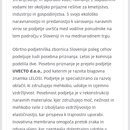
vodami ter okoljsko prijazne rešitve za kmetijstvo,
industrijo in gospodinjstva. S svojo ekološko
naravnanostjo in predanostjo k varovanju naravnih
virov se podjetje uvršča med vodilne ponudnike na
tem področju v Sloveniji in na mednarodnem trgu.
Obrtno-podjetniška zbornica Slovenije poleg cehov
podeljuje tudi posebna priznanja. Letos je komisija
podelila dve. Posebno priznanje je prejelo podjetje
UVECTO d.o.o.,
pod katerim je razvita blagovna
znamka LELOSI. Podjetje je specializirano za razvoj
oblačil, ki združujejo mehkobo, udobje in izjemno
vzdržljivost. Posebnost podjetja je v rekonstrukciji
naravnih materialov, kjer združujejo moč, nežnost in
mehkobo svile z izboljšano vzdržljivostjo in
elastičnostjo, kar prispeva k trajnostni uporabi.
Inovativna membrana omogoča pretok zraka in
odvaja vlago, kar zagotavlja dolgotrajno udobje v