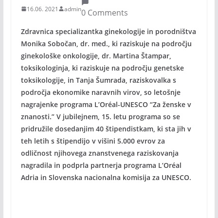
16.06. 2021
admin
0 Comments
Zdravnica specializantka ginekologije in porodništva
Monika Sobočan, dr. med., ki raziskuje na področju
ginekološke onkologije, dr. Martina Štampar,
toksikologinja, ki raziskuje na področju genetske
toksikologije, in Tanja Šumrada, raziskovalka s
področja ekonomike naravnih virov, so letošnje
nagrajenke programa L’Oréal-UNESCO “Za ženske v
znanosti.” V jubilejnem, 15. letu programa so se
pridružile dosedanjim 40 štipendistkam, ki sta jih v
teh letih s štipendijo v višini 5.000 evrov za
odličnost njihovega znanstvenega raziskovanja
nagradila in podprla partnerja programa L’Oréal
Adria in Slovenska nacionalna komisija za UNESCO.