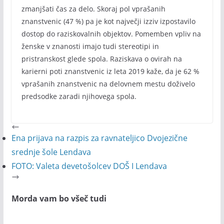
zmanjšati čas za delo. Skoraj pol vprašanih
znanstvenic (47 %) pa je kot največji izziv izpostavilo
dostop do raziskovalnih objektov. Pomemben vpliv na
ženske v znanosti imajo tudi stereotipi in
pristranskost glede spola. Raziskava o ovirah na
karierni poti znanstvenic iz leta 2019 kaže, da je 62 %
vprašanih znanstvenic na delovnem mestu doživelo
predsodke zaradi njihovega spola.
Ena prijava na razpis za ravnateljico Dvojezične
srednje šole Lendava
FOTO: Valeta devetošolcev DOŠ I Lendava
Morda vam bo všeč tudi