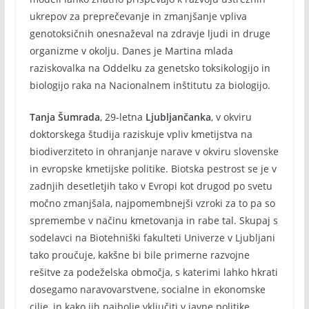
ukrepov za preprečevanje in zmanjšanje vpliva
genotoksičnih onesnaževal na zdravje ljudi in druge
organizme v okolju. Danes je Martina mlada
raziskovalka na Oddelku za genetsko toksikologijo in
biologijo raka na Nacionalnem inštitutu za biologijo.
Tanja Šumrada
, 29-letna
Ljubljančanka
, v okviru
doktorskega študija raziskuje vpliv kmetijstva na
biodiverziteto in ohranjanje narave v okviru slovenske
in evropske kmetijske politike. Biotska pestrost se je v
zadnjih desetletjih tako v Evropi kot drugod po svetu
močno zmanjšala, najpomembnejši vzroki za to pa so
spremembe v načinu kmetovanja in rabe tal. Skupaj s
sodelavci na Biotehniški fakulteti Univerze v Ljubljani
tako proučuje, kakšne bi bile primerne razvojne
rešitve za podeželska območja, s katerimi lahko hkrati
dosegamo naravovarstvene, socialne in ekonomske
cilje, in kako jih najbolje vključiti v javne politike.