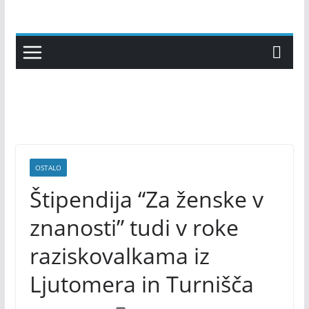
Skip
to
content
OSTALO
Štipendija “Za ženske v
znanosti” tudi v roke
raziskovalkama iz
Ljutomera in Turnišča