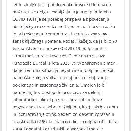
letih izboljšuje, je pot do enakopravnosti in enakih
možnosti še dolga. Podaljšala jo je tudi pandemija
COVID-19, ki je še posebej prispevala k povečanju
obstoječega razkoraka med spoloma. In to v času, ko
je pri reševanju trenutnih svetovnih izzivov vloga
žensk ključnega pomena. Podatki kažejo, da je bilo 90
% znanstvenih člankov o COVID-19 podpisanih s
strani moških raziskovalcev. Glede na raziskavo
Fundacije L’Oréal iz leta 2020, 79 % znanstvenic meni,
da je trenutna situacija negativno in bolj močno kot
na moške kolega vplivala na njihovo usklajevanje
poklicnega in zasebnega življenja. Omejen je bil
namreč njihov dostop do prostorov za delo in
laboratorijev, hkrati pa so se povečale njihove
odgovornosti v zasebnem življenju, kot je skrb za dom
in izobraževanje otrok. Sedem od desetih vprašanih
raziskovalk (72 %), ki imajo otroke, so odgovorile, da so
zaradi dodatnih družinskih obveznosti morale