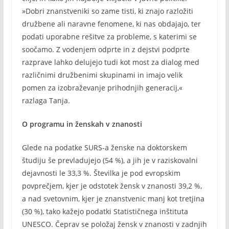
»Dobri znanstveniki so zame tisti, ki znajo razložiti
družbene ali naravne fenomene, ki nas obdajajo, ter
podati uporabne rešitve za probleme, s katerimi se
soočamo. Z vodenjem odprte in z dejstvi podprte
razprave lahko delujejo tudi kot most za dialog med
različnimi družbenimi skupinami in imajo velik
pomen za izobraževanje prihodnjih generacij,«
razlaga Tanja.
O programu in ženskah v znanosti
Glede na podatke SURS-a ženske na doktorskem
študiju še prevladujejo (54 %), a jih je v raziskovalni
dejavnosti le 33,3 %. Številka je pod evropskim
povprečjem, kjer je odstotek žensk v znanosti 39,2 %,
a nad svetovnim, kjer je znanstvenic manj kot tretjina
(30 %), tako kažejo podatki Statističnega inštituta
UNESCO. Čeprav se položaj žensk v znanosti v zadnjih