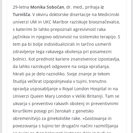
29-letna
Monika Sobočan
, dr. med., prihaja
iz
Turnišča
. V okviru doktorske disertacije na Medicinski
univerzi UM in UKC Maribor raziskuje biooznačevalce,
s katerimi bi lahko prepoznali agresivnost raka
jajčnikov in njegovo odzivnost na sistemsko terapijo. S
tem pa bi bolje individualizirali in tarčno usmerili
zdravljenje tega rakavega obolenja pri posamezni
bolnici. Kot prednost kariere znanstvenice izpostavlja,
da lahko raziskuješ odgovore na svoja vprašanja,
hkrati pa je delo raznoliko. Svoje znanje je tekom
študija večkrat izpopolnjevala v tujini, trenutno
opravlja usposabljanje v Royal London Hospital in na
Univerzi Queen Mary London v Veliki Britaniji. Tam se
ukvarja s preventivo rakavih obolenj in preventivnimi
kirurškimi posegi pri ženskah z genetsko
obremenitvijo za ginekološke rake. »Gostovanja in
povezovanja s tujino ter drugačni načini razmišljanja