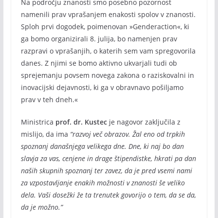
Na področju znanosti smo posebno pozornost
namenili prav vprašanjem enakosti spolov v znanosti.
Sploh prvi dogodek, poimenovan »Genderaction«, ki
ga bomo organizirali 8. julija, bo namenjen prav
razpravi o vprašanjih, o katerih sem vam spregovorila
danes. Z njimi se bomo aktivno ukvarjali tudi ob
sprejemanju povsem novega zakona o raziskovalni in
inovacijski dejavnosti, ki ga v obravnavo pošiljamo
prav v teh dneh.«
Ministrica
prof. dr. Kustec
je nagovor zaključila z
mislijo, da ima
“razvoj več obrazov. Žal eno od trpkih
spoznanj današnjega velikega dne. Dne, ki naj bo dan
slavja za vas, cenjene in drage štipendistke, hkrati pa dan
naših skupnih spoznanj ter zavez, da je pred vsemi nami
za vzpostavljanje enakih možnosti v znanosti še veliko
dela. Vaši dosežki že ta trenutek govorijo o tem, da se da,
da je možno.”