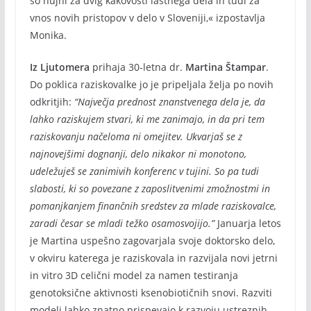
so nujni za dvig kakovosti lastnega dela in tudi za
vnos novih pristopov v delo v Sloveniji,« izpostavlja
Monika.
Iz Ljutomera
prihaja 30-letna dr.
Martina Štampar
.
Do poklica raziskovalke jo je pripeljala želja po novih
odkritjih:
“Največja prednost znanstvenega dela je, da
lahko raziskujem stvari, ki me zanimajo, in da pri tem
raziskovanju načeloma ni omejitev. Ukvarjaš se z
najnovejšimi dognanji, delo nikakor ni monotono,
udeležuješ se zanimivih konferenc v tujini. So pa tudi
slabosti, ki so povezane z zaposlitvenimi zmožnostmi in
pomanjkanjem finančnih sredstev za mlade raziskovalce,
zaradi česar se mladi težko osamosvojijo.”
Januarja letos
je Martina uspešno zagovarjala svoje doktorsko delo,
v okviru katerega je raziskovala in razvijala novi jetrni
in vitro 3D celični model za namen testiranja
genotoksične aktivnosti ksenobiotičnih snovi. Razviti
modeli lahko znatno prispevajo k razvoju ustreznih