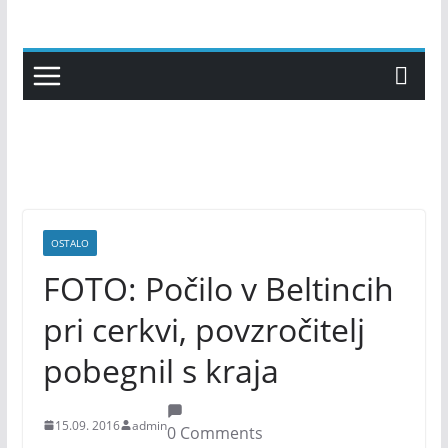
Skip
to
content
OSTALO
FOTO: Počilo v Beltincih
pri cerkvi, povzročitelj
pobegnil s kraja
15.09. 2016
admin
0 Comments