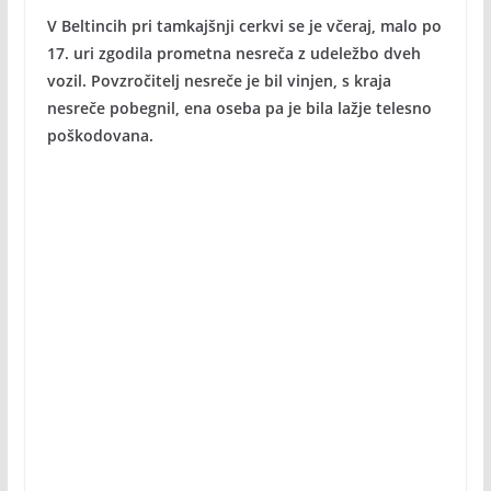
V Beltincih pri tamkajšnji cerkvi se je včeraj, malo po
17. uri zgodila prometna nesreča z udeležbo dveh
vozil. Povzročitelj nesreče je bil vinjen, s kraja
nesreče pobegnil, ena oseba pa je bila lažje telesno
poškodovana.