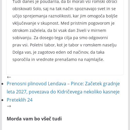
Tudi danes je poudarila, da bi morali vsi romski otroci
obiskovati šolo, saj na tak način spoznavajo svet in se
učijo sprejemanja raznolikosti, kar jim omogoča boljše
vključevanje v skupnost. Med pristnim pogovorom je
otrokom zaželela, da bi vsak dan živeli v mirnem
sobivanju. Za dosego tega cilja pa smo odgovorni
prav vsi. Poletni tabor, kot je tabor v romskem naselju
Dolga vas, je zagotovo eden od načinov, da taka
sporočila in vrednote prenašamo na najmlajše.
Prenosni plinovod Lendava – Pince: Začetek gradnje
leta 2027, povezava do Kidričevega nekoliko kasneje
Preteklih 24
Morda vam bo všeč tudi