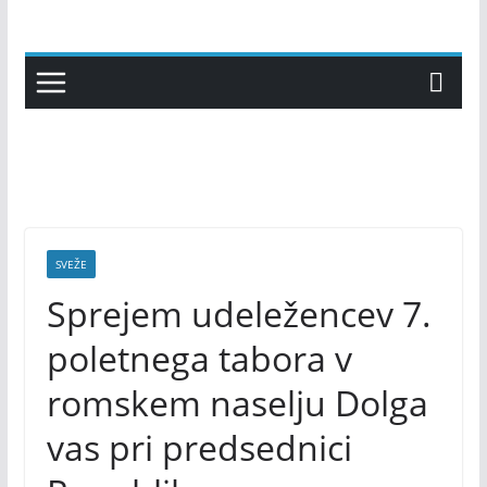
Skip
to
content
SVEŽE
Sprejem udeležencev 7.
poletnega tabora v
romskem naselju Dolga
vas pri predsednici