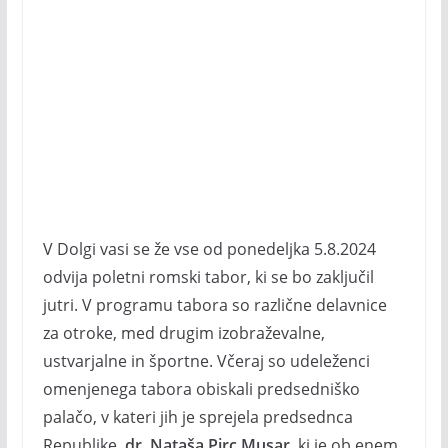
V Dolgi vasi se že vse od ponedeljka 5.8.2024
odvija poletni romski tabor, ki se bo zaključil
jutri. V programu tabora so različne delavnice
za otroke, med drugim izobraževalne,
ustvarjalne in športne. Včeraj so udeleženci
omenjenega tabora obiskali predsedniško
palačo, v kateri jih je sprejela predsednca
Republike,
dr. Nataša Pirc Musar
, ki je ob enem