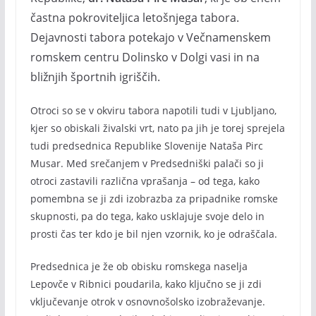
častna pokroviteljica letošnjega tabora.
Dejavnosti tabora potekajo v Večnamenskem
romskem centru Dolinsko v Dolgi vasi in na
bližnjih športnih igriščih.
Otroci so se v okviru tabora napotili tudi v Ljubljano,
kjer so obiskali živalski vrt, nato pa jih je torej sprejela
tudi predsednica Republike Slovenije Nataša Pirc
Musar. Med srečanjem v Predsedniški palači so ji
otroci zastavili različna vprašanja – od tega, kako
pomembna se ji zdi izobrazba za pripadnike romske
skupnosti, pa do tega, kako usklajuje svoje delo in
prosti čas ter kdo je bil njen vzornik, ko je odraščala.
Predsednica je že ob obisku romskega naselja
Lepovče v Ribnici poudarila, kako ključno se ji zdi
vključevanje otrok v osnovnošolsko izobraževanje.