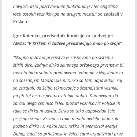
navijači, delo požrtvovalnih funkcionarjev ter angažma
vseh ostalih voznikov pa na drugem mestu,”
so zapisali v
Krškem.
Igor Kolenko, predsednik komisije za spidvej pri
AMZS:
“V Krškem si zadeve predstavljajo malo po svoje”
“Skupno državno prvenstvo je zasnovano po sistemu
štirih dirk. Zadnja dirka skupnega državnega prvenstva bi
morala biti v soboto pred dvema tednoma v Nagyhalászu
na sosednjem Madžarskem. Dirko so tam odpovedali, saj
so vztrajali, da želijo tekmovanje s šestnajstimi vozniki,
pa jih žal niso uspeli prav toliko dobiti. Domnevam, da
zaradi dviga cen niso želeli plačati voznikov iz Poljske in
tako se dirka ni odvila. Dirko so tako odpovedali šele
prejšnjo sredo. Krčani so tako minulo nedeljo planirali
pozivno dirko (3. Pokal AMD Krško in Memorial Matije
Duha), videli so priložnost in želeli sami organizirati prav