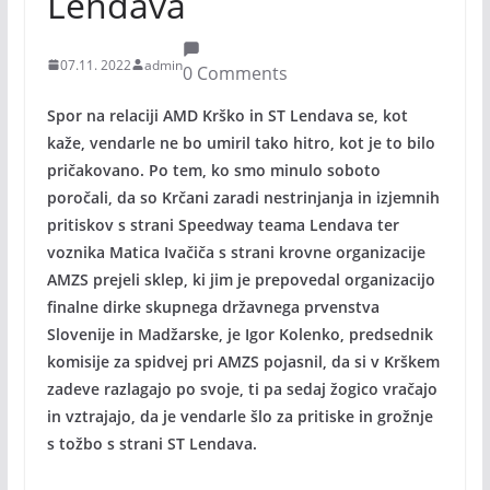
Lendava
07.11. 2022
admin
0 Comments
Spor na relaciji AMD Krško in ST Lendava se, kot
kaže, vendarle ne bo umiril tako hitro, kot je to bilo
pričakovano. Po tem, ko smo minulo soboto
poročali, da so Krčani zaradi nestrinjanja in izjemnih
pritiskov s strani Speedway teama Lendava ter
voznika Matica Ivačiča s strani krovne organizacije
AMZS prejeli sklep, ki jim je prepovedal organizacijo
finalne dirke skupnega državnega prvenstva
Slovenije in Madžarske, je Igor Kolenko, predsednik
komisije za spidvej pri AMZS pojasnil, da si v Krškem
zadeve razlagajo po svoje, ti pa sedaj žogico vračajo
in vztrajajo, da je vendarle šlo za pritiske in grožnje
s tožbo s strani ST Lendava.