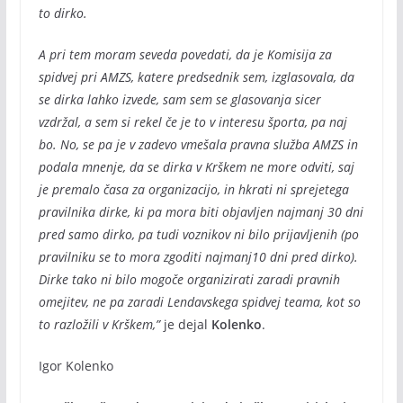
to dirko.
A pri tem moram seveda povedati, da je Komisija za
spidvej pri AMZS, katere predsednik sem, izglasovala, da
se dirka lahko izvede, sam sem se glasovanja sicer
vzdržal, a sem si rekel če je to v interesu športa, pa naj
bo. No, se pa je v zadevo vmešala pravna služba AMZS in
podala mnenje, da se dirka v Krškem ne more odviti, saj
je premalo časa za organizacijo, in hkrati ni sprejetega
pravilnika dirke, ki pa mora biti objavljen najmanj 30 dni
pred samo dirko, pa tudi voznikov ni bilo prijavljenih (po
pravilniku se to mora zgoditi najmanj10 dni pred dirko).
Dirke tako ni bilo mogoče organizirati zaradi pravnih
omejitev, ne pa zaradi Lendavskega spidvej teama, kot so
to razložili v Krškem,”
je dejal
Kolenko
.
Igor Kolenko