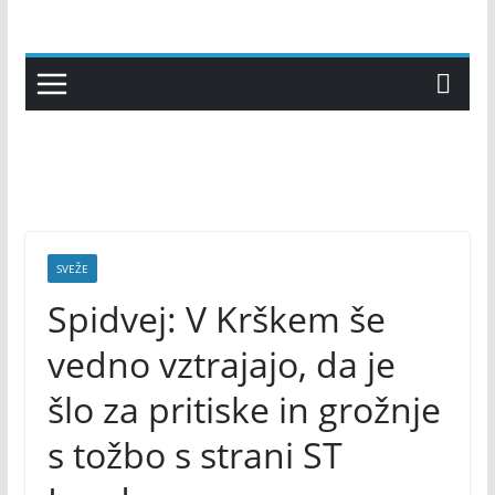
Skip
to
content
SVEŽE
Spidvej: V Krškem še
vedno vztrajajo, da je
šlo za pritiske in grožnje
s tožbo s strani ST