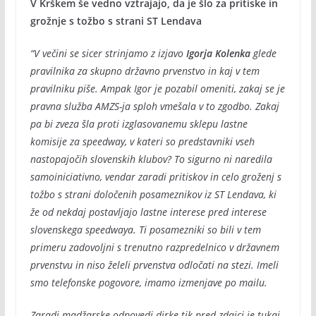
V Krškem še vedno vztrajajo, da je šlo za pritiske in
grožnje s tožbo s strani ST Lendava
“V večini se sicer strinjamo z izjavo
Igorja Kolenka
glede
pravilnika za skupno državno prvenstvo in kaj v tem
pravilniku piše. Ampak Igor je pozabil omeniti, zakaj se je
pravna služba AMZS-ja sploh vmešala v to zgodbo. Zakaj
pa bi zveza šla proti izglasovanemu sklepu lastne
komisije za speedway, v kateri so predstavniki vseh
nastopajočih slovenskih klubov? To sigurno ni naredila
samoiniciativno, vendar zaradi pritiskov in celo groženj s
tožbo s strani določenih posameznikov iz ST Lendava, ki
že od nekdaj postavljajo lastne interese pred interese
slovenskega speedwaya. Ti posamezniki so bili v tem
primeru zadovoljni s trenutno razpredelnico v državnem
prvenstvu in niso želeli prvenstva odločati na stezi. Imeli
smo telefonske pogovore, imamo izmenjave po mailu.
Zaradi madžarske odpovedi dirke tik pred zdajci je tukaj