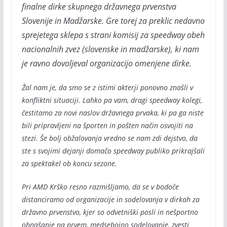
finalne dirke skupnega državnega prvenstva
Slovenije in Madžarske. Gre torej za preklic nedavno
sprejetega sklepa s strani komisij za speedway obeh
nacionalnih zvez (slovenske in madžarske), ki nam
je ravno dovoljeval organizacijo omenjene dirke.
Žal nam je, da smo se z istimi akterji ponovno znašli v
konfliktni situaciji. Lahko pa vam, dragi speedway kolegi,
čestitamo za novi naslov državnega prvaka, ki pa ga niste
bili pripravljeni na športen in pošten način osvojiti na
stezi. Še bolj obžalovanja vredno se nam zdi dejstvo, da
ste s svojimi dejanji domačo speedway publiko prikrajšali
za spektakel ob koncu sezone.
Pri AMD Krško resno razmišljamo, da se v bodoče
distanciramo od organizacije in sodelovanja v dirkah za
državno prvenstvo, kjer so odvetniški posli in nešportno
obnašanje na prvem, medsebojno sodelovanje, zvesti