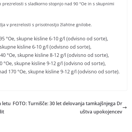
in prezrelosti s sladkorno stopnjo nad 90 °Oe in s skupnimi
ja v prezrelosti s prisotnostjo žlahtne gnilobe.
5 °Oe, skupne kisline 6-10 g/l (odvisno od sorte),
kupne kisline 6-10 g/l (odvisno od sorte),
0 °Oe, skupne kisline 8-12 g/l (odvisno od sorte),
 °Oe, skupne kisline 9-12 g/l (odvisno od sorte),
ad 170 °Oe, skupne kisline 9-12 g/l (odvisno od sorte).
 letu
FOTO: Turnišče: 30 let delovanja tamkajšnjega Dr
it
uštva upokojencev