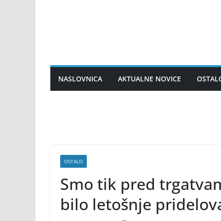
Skip
to
content
NASLOVNICA
AKTUALNE NOVICE
OSTAL
OSTALO
Smo tik pred trgatvam
bilo letošnje pridelo