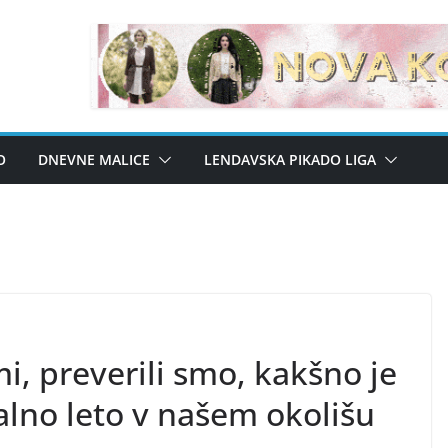
O
DNEVNE MALICE
LENDAVSKA PIKADO LIGA
i, preverili smo, kakšno je
valno leto v našem okolišu