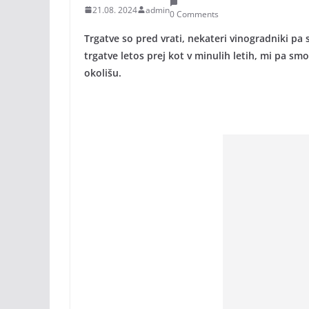
21.08. 2024
admin
0 Comments
Trgatve so pred vrati, nekateri vinogradniki pa s
trgatve letos prej kot v minulih letih, mi pa smo
okolišu.