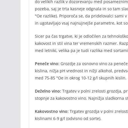
do velikih razlik v dozorevanju med posameznimi
pozeba, saj je trta kasneje odgnala in so tam slad
°Oe razlike). Priporoča se, da pridelovalci sami 
in ugotavljajo vsaj najnujnejše parametre, kot so
Sicer pa čas trgatve, ki je odločilen za tehnološko
kakovost in stil vina ter vremenskih razmer. Raz
med letniki, velika pa je tudi razlika med sortam
Peneče vino:
Grozdje za osnovno vino za peneče v
kislina, nižja pH vrednost in nižji alkohol, pre
med 75-85 °Oe in okrog 10-12 g/l skupnih kislin.
Deželno vino:
Trgatev v polni zrelosti grozdja, p
stopnje za kakovostno vino. Najnižja sladkorna s
Kakovostno vino:
Trgatev grozdja v polni zrelost
kislinami 6-9 g/l (odvisno od sorte).