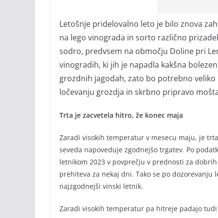
Letošnje pridelovalno leto je bilo znova za
na lego vinograda in sorto različno prizadel
sodro, predvsem na območju Doline pri Lend
vinogradih, ki jih je napadla kakšna boleze
grozdnih jagodah, zato bo potrebno veliko po
ločevanju grozdja in skrbno pripravo mošta
Trta je zacvetela hitro, že konec maja
Zaradi visokih temperatur v mesecu maju, je trta
seveda napoveduje zgodnejšo trgatev. Po podatki
letnikom 2023 v povprečju v prednosti za dobrih
prehiteva za nekaj dni. Tako se po dozorevanju let
najzgodnejši vinski letnik.
Zaradi visokih temperatur pa hitreje padajo tudi