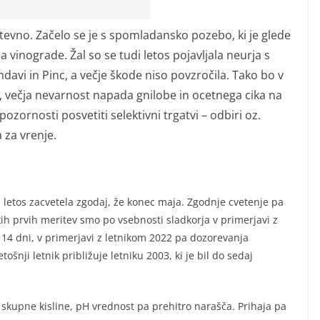
htevno. Začelo se je s spomladansko pozebo, ki je glede
a vinograde. Žal so se tudi letos pojavljala neurja s
avi in Pinc, a večje škode niso povzročila. Tako bo v
n, večja nevarnost napada gnilobe in ocetnega cika na
zornosti posvetiti selektivni trgatvi – odbiri oz.
 za vrenje.
 letos zacvetela zgodaj, že konec maja. Zgodnje cvetenje pa
h prvih meritev smo po vsebnosti sladkorja v primerjavi z
 14 dni, v primerjavi z letnikom 2022 pa dozorevanja
ošnji letnik približuje letniku 2003, ki je bil do sedaj
 skupne kisline, pH vrednost pa prehitro narašča. Prihaja pa