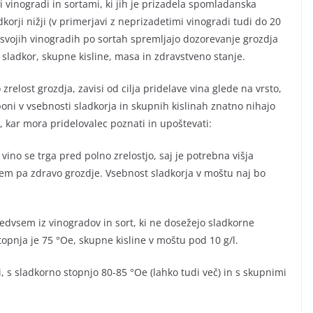
 vinogradi in sortami, ki jih je prizadela spomladanska
korji nižji (v primerjavi z neprizadetimi vinogradi tudi do 20
v svojih vinogradih po sortah spremljajo dozorevanje grozdja
 sladkor, skupne kisline, masa in zdravstveno stanje.
 zrelost grozdja, zavisi od cilja pridelave vina glede na vrsto,
poni v vsebnosti sladkorja in skupnih kislinah znatno nihajo
i, kar mora pridelovalec poznati in upoštevati:
ino se trga pred polno zrelostjo, saj je potrebna višja
dvsem pa zdravo grozdje. Vsebnost sladkorja v moštu naj bo
redvsem iz vinogradov in sort, ki ne dosežejo sladkorne
topnja je 75 °Oe, skupne kisline v moštu pod 10 g/l.
i, s sladkorno stopnjo 80-85 °Oe (lahko tudi več) in s skupnimi