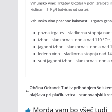
Vrhunsko vino:
Trgatev grozdja v polni zrelosti 
kislinami 5-9 g/l (odvisno od sorte).
Vrhunsko vino posebne kakovosti:
Trgatev grozd
pozna trgatev – sladkorna stopnja nad 9
izbor – sladkorna stopnja nad 110 °Oe, s
jagodni izbor – sladkorna stopnja nad 14
ledeno vino – sladkorna stopnja nad 140
suhi jagodni izbor – sladkorna stopnja n
Občina Odranci: Tudi v prihodnjem šolskem
olajšava pri plačilu vrtca – stanovanjski kred
Morda vam bo všeč tudi