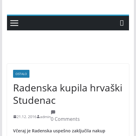
Skip
to
content
OSTALO
Radenska kupila hrvaški
Studenac
21.12. 2016
admin
0 Comments
Včeraj je Radenska uspešno zaključila nakup