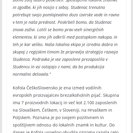
in zgodbe, ki jih nosijo s seboj. Studenac trenutno
potrebuje svojo pomlajevalno dozo izvirske vode in ravno
v tem je naša prednost. Poskrbeli bomo, da Studenac
znova zaživi. Lotili se bomo prav vseh sinergičnih
elementov, ki smo jih odkrili med postopkom nakupa, in
teh je kar veliko. Naša lokalna ekipa je izredno dobra in
skupaj z regijskim timom že pripravlja strategijo razvoja
Studenca. Podravka je vse zaposlene prezaposlila v
Studencu in vsi ostajajo z nami, da bo produkcija
normalno delovala.”
Kofola ČeškoSlovensko je ena izmed vodilnih
evropskih proizvajalcev brezalkoholnih pijač. Skupina
ima 7 proizvodnih lokacij in več kot 2.100 zaposlenih
na Slovaškem, Češkem, v Sloveniji, na Hrvaškem in
Poljskem. Poznana je po svojem pozitivnem in
spoštljivem odnosu do lokalnih znamk in kultur. Do
danes je Kofola uspešno obudila oziroma razvila celo