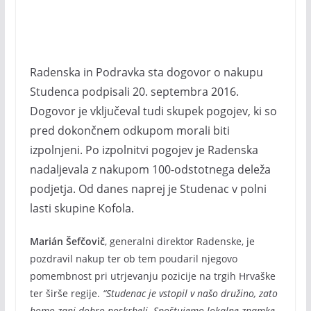
Radenska in Podravka sta dogovor o nakupu
Studenca podpisali 20. septembra 2016.
Dogovor je vključeval tudi skupek pogojev, ki so
pred dokončnem odkupom morali biti
izpolnjeni. Po izpolnitvi pogojev je Radenska
nadaljevala z nakupom 100-odstotnega deleža
podjetja. Od danes naprej je Studenac v polni
lasti skupine Kofola.
Marián Šefčovič
, generalni direktor Radenske, je
pozdravil nakup ter ob tem poudaril njegovo
pomembnost pri utrjevanju pozicije na trgih Hrvaške
ter širše regije.
“Studenac je vstopil v našo družino, zato
bomo zanj dobro poskrbeli. Spoštujemo lokalne znamke