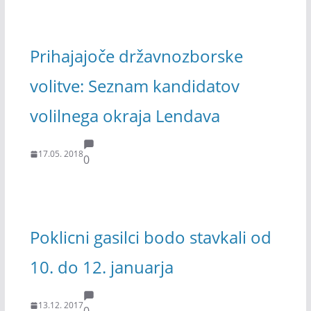
Prihajajoče državnozborske
volitve: Seznam kandidatov
volilnega okraja Lendava
17.05. 2018
0
Poklicni gasilci bodo stavkali od
10. do 12. januarja
13.12. 2017
0