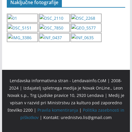
Naključne fotografije
Lendavska informativna stran - Lendavainfo.CoM | 2008-
2024 | Izdajatelj spletnega medija je Novak OnLine., Leon
Novak s.p., Trg Ljudske pravice 10, 2920 Lendava | Medij je
vpisan v razvid pri Ministrstvu za kulturo pod zaporedno
številko 2200 |
Pravila komentiranja
|
Politika zasebnosti in
piškotkov
| Kontakt: urednistvo.lis@gmail.com