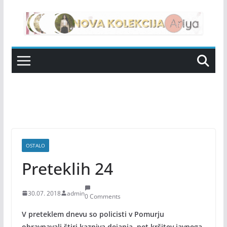
Skip
to
content
OSTALO
Preteklih 24
30.07. 2018
admin
0 Comments
V preteklem dnevu so policisti v Pomurju
obravnavali štiri kazniva dejanja, pet kršitev javnega