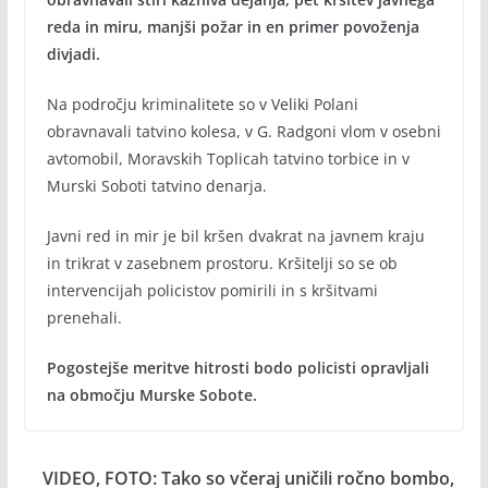
reda in miru, manjši požar in en primer povoženja
divjadi.
Na področju kriminalitete so v Veliki Polani
obravnavali tatvino kolesa, v G. Radgoni vlom v osebni
avtomobil, Moravskih Toplicah tatvino torbice in v
Murski Soboti tatvino denarja.
Javni red in mir je bil kršen dvakrat na javnem kraju
in trikrat v zasebnem prostoru. Kršitelji so se ob
intervencijah policistov pomirili in s kršitvami
prenehali.
Pogostejše meritve hitrosti bodo policisti opravljali
na območju Murske Sobote.
VIDEO, FOTO: Tako so včeraj uničili ročno bombo,