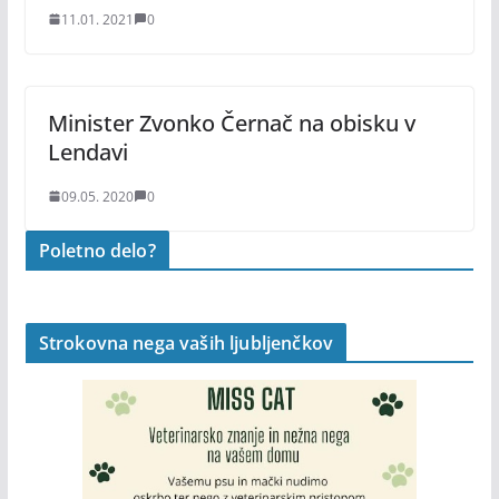
11.01. 2021
0
Minister Zvonko Černač na obisku v
Lendavi
09.05. 2020
0
Poletno delo?
Strokovna nega vaših ljubljenčkov