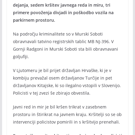
dejanja, sedem kršitev javnega reda in miru, tri
primere povoženja divjadi in poškodbo vozila na
parkirnem prostoru.
Na področju kriminalitete so v Murski Soboti
obravnavali tatvino registrskih tablic MB NJ-396. V
Gornji Radgoni in Murski Soboti sta bili obravnavani
goljufiji.
V Ljutomeru je bil prijet državljan Hrvaške, ki je v
kombiju prevažal osem državljanov Turčije in pet
državljanov Kitajske, ki so ilegalno vstopili v Slovenijo.
Policisti v tej zvezi še zbirajo obvestila.
Javni red in mir je bil kršen trikrat v zasebnem
prostoru in štirikrat na javnem kraju. Kršitelji so se ob
intervenciji policistov pomirili in s kršitvijo prenehali.