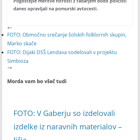
Pogostejše meritve hitrosti z radarjem bodo policisti
danes opravljali na pomurski avtocesti.
FOTO: Območno srečanje šolskih folklornih skupin,
Marko skače
FOTO: Dijaki DSŠ Lendava sodelovali v projektu
Simbioza
Morda vam bo všeč tudi
FOTO: V Gaberju so izdelovali
izdelke iz naravnih materialov –
ličja