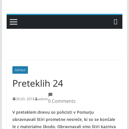
Skip
to
content
OSTALO
Preteklih 24
30.03. 2018
admin
0 Comments
V preteklem dnevu so policisti v Pomurju
obravnavali štiri prometne nesreče, ki so se končale
le z materialno škodo. Obravnavali smo štiri kazniva