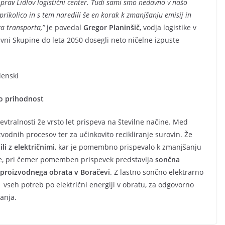
la prav Lidlov logistični center. Tudi sami smo nedavno v našo
o prikolico in s tem naredili še en korak k zmanjšanju emisij in
ga transporta,”
je povedal
Gregor Planinšič
, vodja logistike v
ravni Skupine do leta 2050 dosegli neto ničelne izpuste
denski
no prihodnost
vtralnosti že vrsto let prispeva na številne načine. Med
vodnih procesov ter za učinkovito recikliranje surovin. Že
li z električnimi
, kar je pomembno prispevalo k zmanjšanju
ije, pri čemer pomemben prispevek predstavlja
sončna
hi proizvodnega obrata v Boračevi
. Z lastno sončno elektrarno
v vseh potreb po električni energiji v obratu, za odgovorno
vanja.