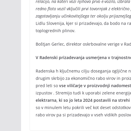
relacijo, na kateri vozi njihovo prvo e-vozilo, izbra
redno floto vozil vključili prvi tovornjak z električn
zagotavljanju učinkovitejšega ter okolju prijaznejše
Lidlu Slovenija, kjer si prizadevajo, da bodo na 
toplogrednih plinov.
Boštjan Gerlec, direktor oskrbovalne verige v Ra
V Radenski prizadevanja usmerjena v trajnost
Radenska h ključnemu cilju doseganja ogljične ne
drugim skrbijo za ekonomično rabo virov in proiz
pred leti so
vse viličarje v proizvodnji nadomesti
izpustov . Stremijo tudi k uporabi zelene energ
elektrarna, ki so jo leta 2024 postavili na stre
so v minulem letu pokrili več kot deset odstotko
rabo virov pa si prizadevajo v vseh vidikih poslo