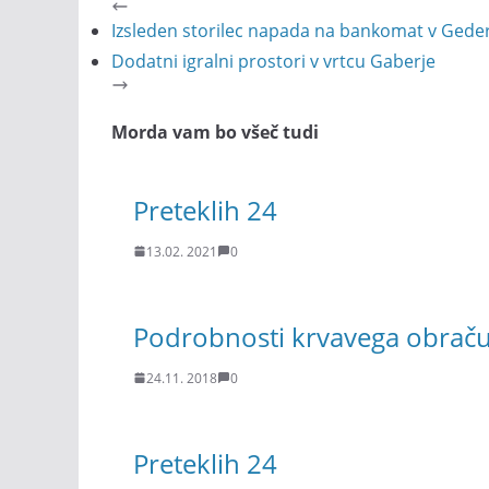
Izsleden storilec napada na bankomat v Gede
Dodatni igralni prostori v vrtcu Gaberje
Morda vam bo všeč tudi
Preteklih 24
13.02. 2021
0
Podrobnosti krvavega obraču
24.11. 2018
0
Preteklih 24