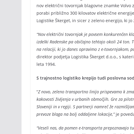
nov električni tovornjak blagovne znamke Volvo z
porabi približno 300 kilovatov električne energij
Logistike Škerget, in sicer z zeleno energijo, ki 
“Nov električni tovornjak je povsem konkurenčen kl
izdelki Radenske pa običajno tehtajo okoli 24 ton. Ta
na relaciji, ki jo danes opravimo z e-tovornjakom, po
direktor podjetja Logistika Škerget d.o.o., s kate
leta 1994.
S trajnostno logistiko krepijo tudi poslovna so
“
Z novo, zeleno transportno linijo prispevamo k zma
kakovosti življenja v urbanih območjih. Gre za pilot
Sloveniji in v regiji. S partnerji namreč že razmiš
prevoze blaga na bolj oddaljene lokacije,”
je poved
“Veseli nas, da pomen e-transporta prepoznavajo tud