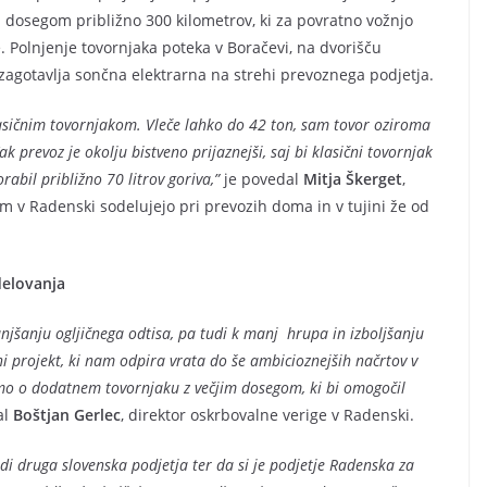
 dosegom približno 300 kilometrov, ki za povratno vožnjo
e. Polnjenje tovornjaka poteka v Boračevi, na dvorišču
jo zagotavlja sončna elektrarna na strehi prevoznega podjetja.
asičnim tovornjakom. Vleče lahko do 42 ton, sam tovor oziroma
k prevoz je okolju bistveno prijaznejši, saj bi klasični tovornjak
rabil približno 70 litrov goriva,”
je povedal
Mitja Škerget
,
rim v Radenski sodelujejo pri prevozih doma in v tujini že od
delovanja
njšanju ogljičnega odtisa, pa tudi k manj hrupa in izboljšanju
ni projekt, ki nam odpira vrata do še ambicioznejših načrtov v
ljamo o dodatnem tovornjaku z večjim dosegom, ki bi omogočil
al
Boštjan Gerlec
, direktor oskrbovalne verige v Radenski.
i druga slovenska podjetja ter da si je podjetje Radenska za