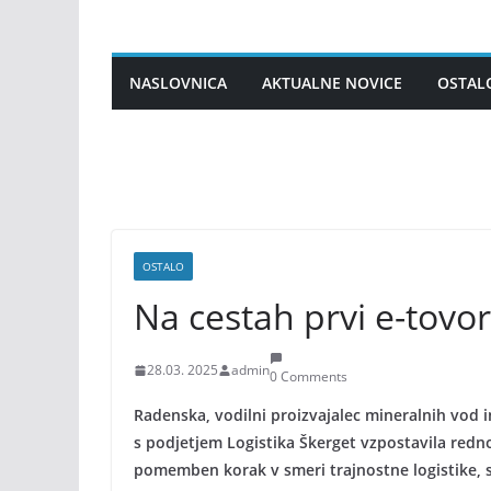
Skip
to
content
NASLOVNICA
AKTUALNE NOVICE
OSTAL
OSTALO
Na cestah prvi e-tovo
28.03. 2025
admin
0 Comments
Radenska, vodilni proizvajalec mineralnih vod i
s podjetjem Logistika Škerget vzpostavila redn
pomemben korak v smeri trajnostne logistike, s