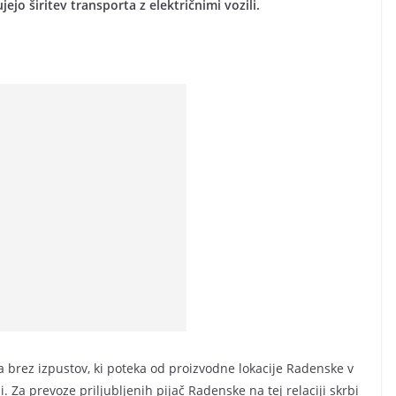
ejo širitev transporta z električnimi vozili.
rta brez izpustov, ki poteka od proizvodne lokacije Radenske v
i. Za prevoze priljubljenih pijač Radenske na tej relaciji skrbi