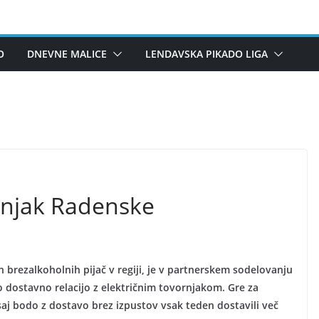
O
DNEVNE MALICE
LENDAVSKA PIKADO LIGA
rnjak Radenske
n brezalkoholnih pijač v regiji, je v partnerskem sodelovanju
o dostavno relacijo z električnim tovornjakom. Gre za
aj bodo z dostavo brez izpustov vsak teden dostavili več