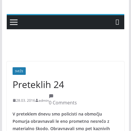
Skip
to
content
SVEŽE
Preteklih 24
28.03. 2016
admin
0 Comments
V preteklem dnevu smo policisti na območju
Pomurja obravnavali le eno prometno nesrečo z
materialno škodo. Obravnavali smo pet kaznivih