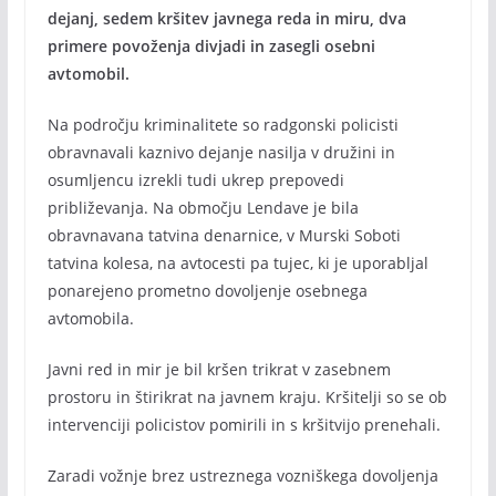
dejanj, sedem kršitev javnega reda in miru, dva
primere povoženja divjadi in zasegli osebni
avtomobil.
Na področju kriminalitete so radgonski policisti
obravnavali kaznivo dejanje nasilja v družini in
osumljencu izrekli tudi ukrep prepovedi
približevanja. Na območju Lendave je bila
obravnavana tatvina denarnice, v Murski Soboti
tatvina kolesa, na avtocesti pa tujec, ki je uporabljal
ponarejeno prometno dovoljenje osebnega
avtomobila.
Javni red in mir je bil kršen trikrat v zasebnem
prostoru in štirikrat na javnem kraju. Kršitelji so se ob
intervenciji policistov pomirili in s kršitvijo prenehali.
Zaradi vožnje brez ustreznega vozniškega dovoljenja