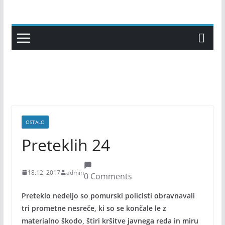
Skip
to
content
OSTALO
Preteklih 24
18.12. 2017
admin
0 Comments
Preteklo nedeljo so pomurski policisti obravnavali
tri prometne nesreče, ki so se končale le z
materialno škodo, štiri kršitve javnega reda in miru