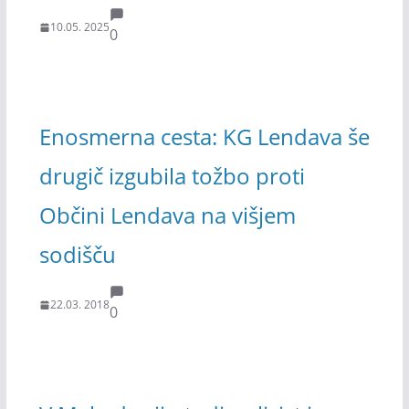
10.05. 2025
0
Enosmerna cesta: KG Lendava še
drugič izgubila tožbo proti
Občini Lendava na višjem
sodišču
22.03. 2018
0