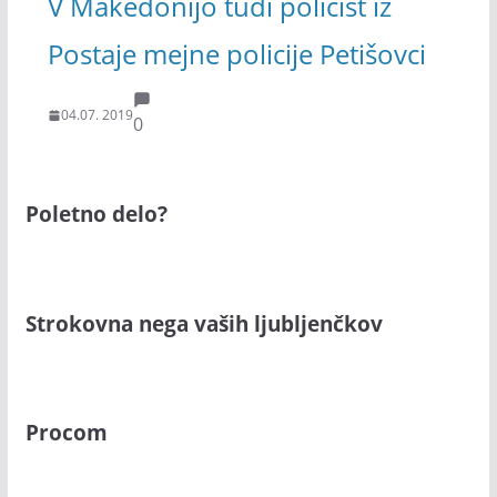
V Makedonijo tudi policist iz
Postaje mejne policije Petišovci
04.07. 2019
0
Poletno delo?
Strokovna nega vaših ljubljenčkov
Procom