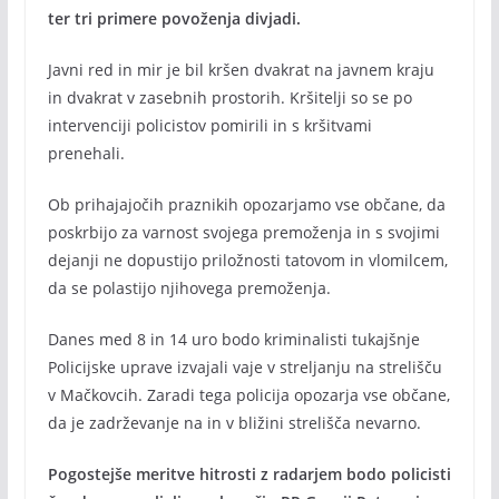
ter tri primere povoženja divjadi.
Javni red in mir je bil kršen dvakrat na javnem kraju
in dvakrat v zasebnih prostorih. Kršitelji so se po
intervenciji policistov pomirili in s kršitvami
prenehali.
Ob prihajajočih praznikih opozarjamo vse občane, da
poskrbijo za varnost svojega premoženja in s svojimi
dejanji ne dopustijo priložnosti tatovom in vlomilcem,
da se polastijo njihovega premoženja.
Danes med 8 in 14 uro bodo kriminalisti tukajšnje
Policijske uprave izvajali vaje v streljanju na strelišču
v Mačkovcih. Zaradi tega policija opozarja vse občane,
da je zadrževanje na in v bližini strelišča nevarno.
Pogostejše meritve hitrosti z radarjem bodo policisti