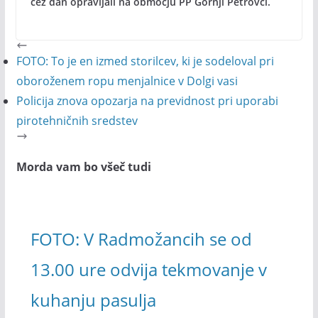
čez dan opravljali na območju PP Gornji Petrovci.
FOTO: To je en izmed storilcev, ki je sodeloval pri
oboroženem ropu menjalnice v Dolgi vasi
Policija znova opozarja na previdnost pri uporabi
pirotehničnih sredstev
Morda vam bo všeč tudi
FOTO: V Radmožancih se od
13.00 ure odvija tekmovanje v
kuhanju pasulja