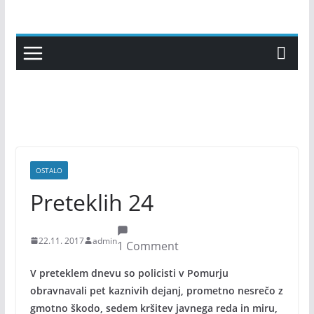
Skip
to
content
OSTALO
Preteklih 24
22.11. 2017
admin
1 Comment
V preteklem dnevu so policisti v Pomurju
obravnavali pet kaznivih dejanj, prometno nesrečo z
gmotno škodo, sedem kršitev javnega reda in miru,