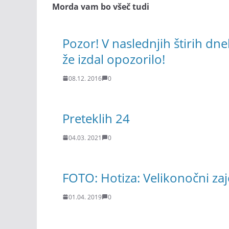
Morda vam bo všeč tudi
Pozor! V naslednjih štirih d
že izdal opozorilo!
08.12. 2016
0
Preteklih 24
04.03. 2021
0
FOTO: Hotiza: Velikonočni zajč
01.04. 2019
0