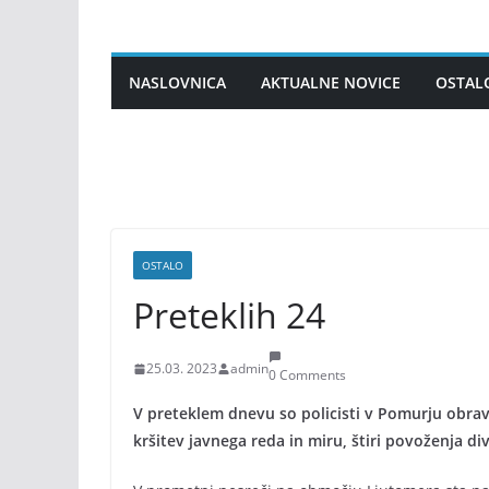
Skip
to
content
NASLOVNICA
AKTUALNE NOVICE
OSTAL
OSTALO
Preteklih 24
25.03. 2023
admin
0 Comments
V preteklem dnevu so policisti v Pomurju obravn
kršitev javnega reda in miru, štiri povoženja div