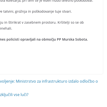
la kolesarja, pri tem se je eden hudo telesno poškodoval.
e tatvini, grožnja in poškodovanje tuje stvari.
ju in štirikrat v zasebnem prostoru. Kršitelji so se ob
enehali.
nes policisti opravljali na območju PP Murska Sobota.
ljenje: Ministrstvo za infrastrukturo izdalo odločbo o
ljučili vse luči?