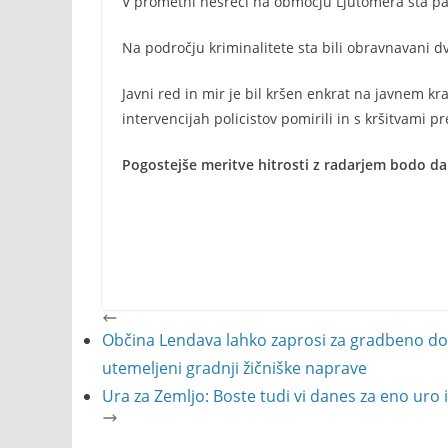
V prometni nesreči na območju Ljutomera sta pad
Na področju kriminalitete sta bili obravnavani dv
Javni red in mir je bil kršen enkrat na javnem kra
intervencijah policistov pomirili in s kršitvami pr
Pogostejše meritve hitrosti z radarjem bodo da
Občina Lendava lahko zaprosi za gradbeno dovo
utemeljeni gradnji žičniške naprave
Ura za Zemljo: Boste tudi vi danes za eno uro izk