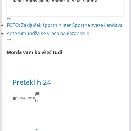
danes opravljali na območju PP M. Sobota
FOTO: Zaključek športnih iger Športne zveze Lendava
Ante Šimundža se vrača na Fazanerijo
Morda vam bo všeč tudi
Preteklih 24
13.04. 2018
0