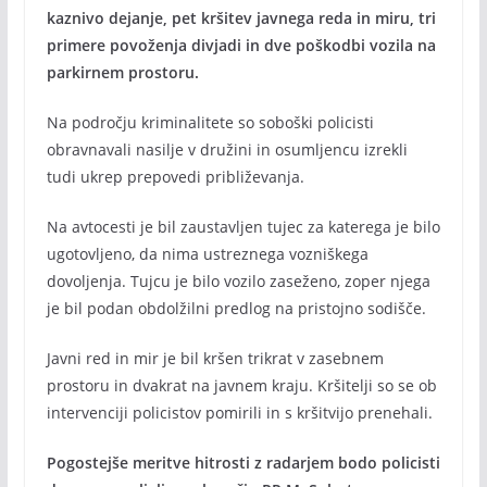
kaznivo dejanje, pet kršitev javnega reda in miru, tri
primere povoženja divjadi in dve poškodbi vozila na
parkirnem prostoru.
Na področju kriminalitete so soboški policisti
obravnavali nasilje v družini in osumljencu izrekli
tudi ukrep prepovedi približevanja.
Na avtocesti je bil zaustavljen tujec za katerega je bilo
ugotovljeno, da nima ustreznega vozniškega
dovoljenja. Tujcu je bilo vozilo zaseženo, zoper njega
je bil podan obdolžilni predlog na pristojno sodišče.
Javni red in mir je bil kršen trikrat v zasebnem
prostoru in dvakrat na javnem kraju. Kršitelji so se ob
intervenciji policistov pomirili in s kršitvijo prenehali.
Pogostejše meritve hitrosti z radarjem bodo policisti